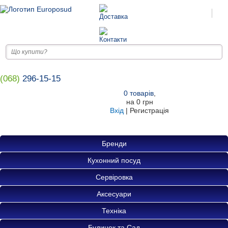
(068)
296-15-15
0
товарів
,
на
0 грн
Вхід
|
Регистрація
Бренди
Кухонний посуд
Сервіровка
Аксесуари
Техніка
Будинок та Сад