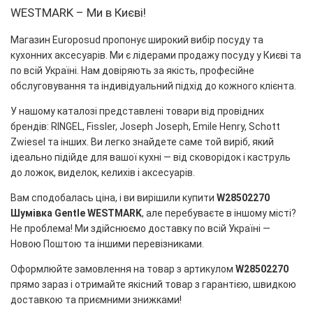
WESTMARK – Ми в Києві!
Магазин Europosud пропонує широкий вибір посуду та
кухонних аксесуарів. Ми є лідерами продажу посуду у Києві та
по всій Україні. Нам довіряють за якість, професійне
обслуговування та індивідуальний підхід до кожного клієнта.
У нашому каталозі представлені товари від провідних
брендів: RINGEL, Fissler, Joseph Joseph, Emile Henry, Schott
Zwiesel та інших. Ви легко знайдете саме той виріб, який
ідеально підійде для вашої кухні — від сковорідок і каструль
до ложок, виделок, келихів і аксесуарів.
Вам сподобалась ціна, і ви вирішили купити
W28502270
Шумівка Gentle WESTMARK
, але перебуваєте в іншому місті?
Не проблема! Ми здійснюємо доставку по всій Україні —
Новою Поштою та іншими перевізниками.
Оформлюйте замовлення на товар з артикулом
W28502270
прямо зараз і отримайте якісний товар з гарантією, швидкою
доставкою та приємними знижками!