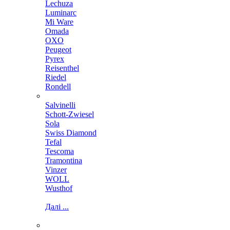
Lechuza
Luminarc
Mi Ware
Omada
OXO
Peugeot
Pyrex
Reisenthel
Riedel
Rondell
Salvinelli
Schott-Zwiesel
Sola
Swiss Diamond
Tefal
Tescoma
Tramontina
Vinzer
WOLL
Wusthof
Далі ...