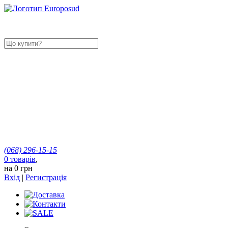
(068)
296-15-15
0
товарів
,
на
0 грн
Вхід
|
Регистрація