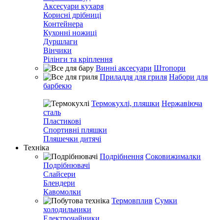
Аксесуари кухаря
Корисні дрібниці
Контейнера
Кухонні ножиці
Дуршлаги
Вінчики
Рілінги та кріплення
Винні аксесуари
Штопори
Приладдя для гриля
Набори для
барбекю
Термокухлі, пляшки
Нержавіюча
сталь
Пластикові
Спортивні пляшки
Пляшечки дитячі
Техніка
Подрібнення
Соковижималки
Подрібнювачі
Слайсери
Блендери
Кавомолки
Термовплив
Сумки
холодильники
Електрочайники