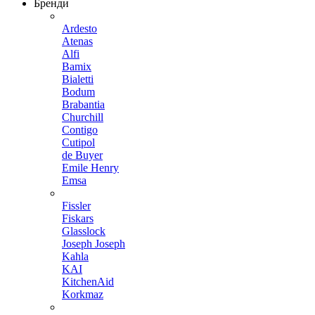
Бренди
Ardesto
Atenas
Alfi
Bamix
Bialetti
Bodum
Brabantia
Churchill
Contigo
Cutipol
de Buyer
Emile Henry
Emsa
Fissler
Fiskars
Glasslock
Joseph Joseph
Kahla
KAI
KitchenAid
Korkmaz