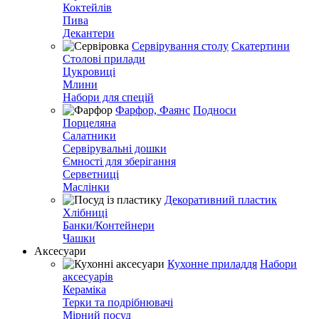
Коктейлів
Пива
Декантери
Сервірування столу
Скатертини
Столові прилади
Цукровиці
Млини
Набори для спецій
Фарфор, Фаянс
Подноси
Порцеляна
Салатники
Сервірувальні дошки
Ємності для зберігання
Серветниці
Маслінки
Декоративний пластик
Хлібниці
Банки/Контейнери
Чашки
Аксесуари
Кухонне приладдя
Набори
аксесуарів
Кераміка
Терки та подрібнювачі
Мірний посуд