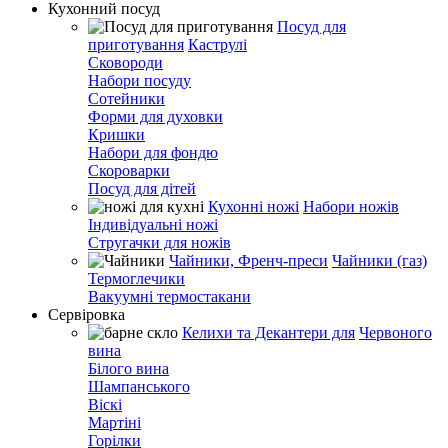
Кухонний посуд
Посуд для
приготування
Каструлі
Сковороди
Набори посуду
Сотейники
Форми для духовки
Кришки
Набори для фондю
Скороварки
Посуд для дітей
Кухонні ножі
Набори ножів
Індивідуальні ножі
Стругачки для ножів
Чайники, Френч-преси
Чайники (газ)
Термоглечики
Вакуумні термостакани
Сервіровка
Келихи та Декантери для
Червоного
вина
Білого вина
Шампанського
Віскі
Мартіні
Горілки