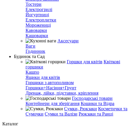
Тостери
Електрогрилі
Йогуртниці
Електроплитки
Морожениці
Кавоварки
Кашоварки
Аксесуари
Ваги
Годинник
Будинок та Сад
Горшки для квітів
Квіткові
горщики
Кашпо
Ящики для квітів
Горщики з автополивом
Горщики+Насіння+Грунт
Дренаж, лійки, підставки, кріплення
Господарські товари
Контейнери для зберігання
Кошики та Відра
Сумки, Рюкзаки
Косметички та
Сумочки
Сумки та Валізи
Рюкзаки та Ранці
Каталог