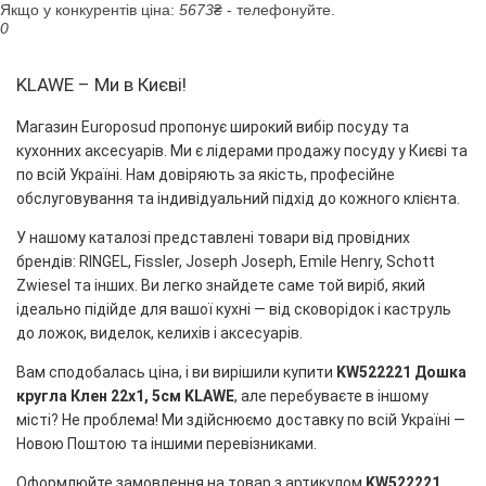
Якщо у конкурентів ціна:
5673
₴ - телефонуйте.
0
KLAWE – Ми в Києві!
Магазин Europosud пропонує широкий вибір посуду та
кухонних аксесуарів. Ми є лідерами продажу посуду у Києві та
по всій Україні. Нам довіряють за якість, професійне
обслуговування та індивідуальний підхід до кожного клієнта.
У нашому каталозі представлені товари від провідних
брендів: RINGEL, Fissler, Joseph Joseph, Emile Henry, Schott
Zwiesel та інших. Ви легко знайдете саме той виріб, який
ідеально підійде для вашої кухні — від сковорідок і каструль
до ложок, виделок, келихів і аксесуарів.
Вам сподобалась ціна, і ви вирішили купити
KW522221 Дошка
кругла Клен 22х1, 5см KLAWE
, але перебуваєте в іншому
місті? Не проблема! Ми здійснюємо доставку по всій Україні —
Новою Поштою та іншими перевізниками.
Оформлюйте замовлення на товар з артикулом
KW522221