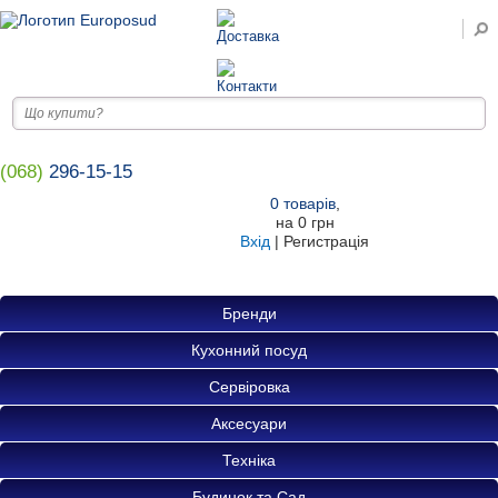
(068)
296-15-15
0
товарів
,
на
0 грн
Вхід
|
Регистрація
Бренди
Кухонний посуд
Сервіровка
Аксесуари
Техніка
Будинок та Сад