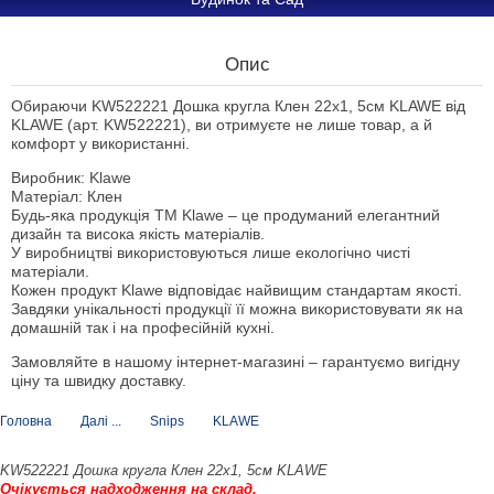
Опис
Обираючи KW522221 Дошка кругла Клен 22х1, 5см KLAWE від
KLAWE (арт. KW522221), ви отримуєте не лише товар, а й
комфорт у використанні.
Виробник: Klawe
Матеріал: Клен
Будь-яка продукція ТМ Klawe – це продуманий елегантний
дизайн та висока якість матеріалів.
У виробництві використовуються лише екологічно чисті
матеріали.
Кожен продукт Klawe відповідає найвищим стандартам якості.
Завдяки унікальності продукції її можна використовувати як на
домашній так і на професійній кухні.
Замовляйте в нашому інтернет-магазині – гарантуємо вигідну
ціну та швидку доставку.
Головна
Далі ...
Snips
KLAWE
KW522221 Дошка кругла Клен 22х1, 5см KLAWE
Очікується надходження на склад.