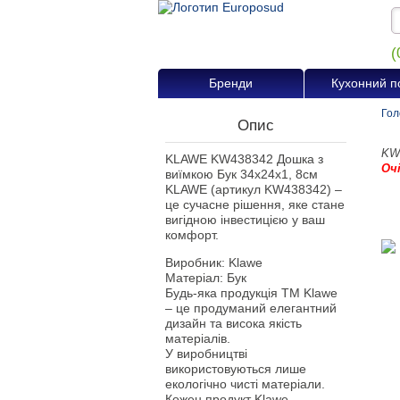
(
Бренди
Кухонний п
Гол
Опис
KW
KLAWE KW438342 Дошка з
Оч
виїмкою Бук 34x24x1, 8см
KLAWE (артикул KW438342) –
це сучасне рішення, яке стане
вигідною інвестицією у ваш
комфорт.
Виробник: Klawe
Матеріал: Бук
Будь-яка продукція ТМ Klawe
– це продуманий елегантний
дизайн та висока якість
матеріалів.
У виробництві
використовуються лише
екологічно чисті матеріали.
Кожен продукт Klawe