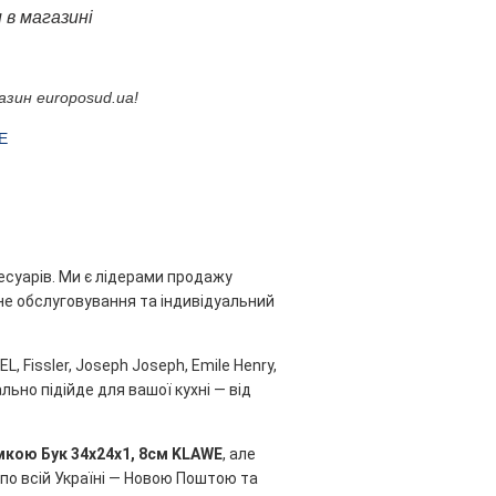
 в магазині
зин europosud.ua!
E
есуарів. Ми є лідерами продажу
ійне обслуговування та індивідуальний
, Fissler, Joseph Joseph, Emile Henry,
льно підійде для вашої кухні — від
мкою Бук 34x24x1, 8см KLAWE
, але
по всій Україні — Новою Поштою та