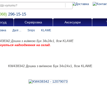
068)
296-15-15
осуд
Сервіровка
Аксесуари
овна
Далі ...
Snips
KLAWE
438342 Дошка з виїмкою Бук 34x24x1, 8см KLAWE
ікується надходження на склад.