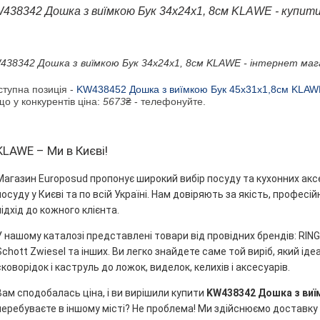
438342 Дошка з виїмкою Бук 34x24x1, 8см KLAWE - купити
438342 Дошка з виїмкою Бук 34x24x1, 8см KLAWE - інтернет мага
ступна позиція -
KW438452 Дошка з виїмкою Бук 45x31x1,8см KLAW
о у конкурентів ціна:
5673
₴ - телефонуйте.
KLAWE – Ми в Києві!
Магазин Europosud пропонує широкий вибір посуду та кухонних акс
посуду у Києві та по всій Україні. Нам довіряють за якість, профес
підхід до кожного клієнта.
У нашому каталозі представлені товари від провідних брендів: RINGEL
Schott Zwiesel та інших. Ви легко знайдете саме той виріб, який ідеа
сковорідок і каструль до ложок, виделок, келихів і аксесуарів.
Вам сподобалась ціна, і ви вирішили купити
KW438342 Дошка з виї
перебуваєте в іншому місті? Не проблема! Ми здійснюємо доставку 