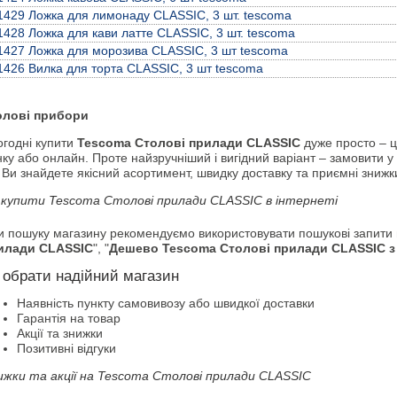
1429 Ложка для лимонаду CLASSIC, 3 шт. tescoma
1428 Ложка для кави латте CLASSIC, 3 шт. tescoma
1427 Ложка для морозива CLASSIC, 3 шт tescoma
1426 Вилка для торта CLASSIC, 3 шт tescoma
олові прибори
огодні купити
Tescoma Столові прилади CLASSIC
дуже просто – ц
ку або онлайн. Проте найзручніший і вигідний варіант – замовити 
 Ви знайдете якісний асортимент, швидку доставку та приємні знижк
 купити Tescoma Столові прилади CLASSIC в інтернеті
и пошуку магазину рекомендуємо використовувати пошукові запити н
илади CLASSIC
", "
Дешево Tescoma Столові прилади CLASSIC з
 обрати надійний магазин
Наявність пункту самовивозу або швидкої доставки
Гарантія на товар
Акції та знижки
Позитивні відгуки
ижки та акції на Tescoma Столові прилади CLASSIC