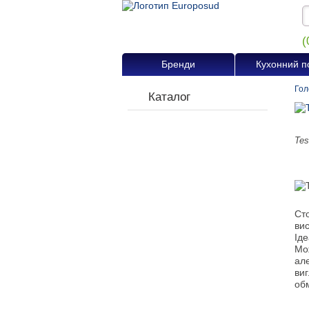
(
Бренди
Кухонний п
Гол
Каталог
Te
Ст
вис
Ід
Мо
ал
ви
об