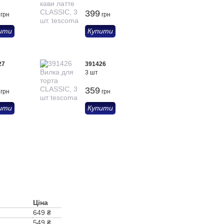
399
грн
грн
ити
Купити
27
391426
3 шт
359
грн
грн
ити
Купити
Ціна
649 ₴
549 ₴