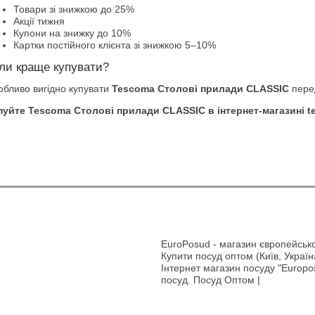
Товари зі знижкою до 25%
Акції тижня
Купони на знижку до 10%
Картки постійного клієнта зі знижкою 5–10%
ли краще купувати?
обливо вигідно купувати
Tescoma Столові прилади CLASSIC
перед
пуйте Tescoma Столові прилади CLASSIC в інтернет-магазині tes
EuroPosud
- магазин європейсько
Купити посуд оптом (Київ, Україн
Інтернет магазин посуду "Europos
посуд. Посуд Оптом |