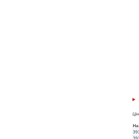
Ці
На
39
39