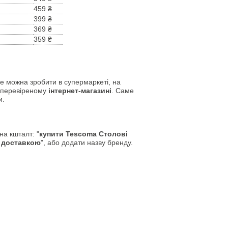
459 ₴
399 ₴
369 ₴
359 ₴
е можна зробити в супермаркеті, на
у перевіреному
інтернет-магазині
. Саме
и.
а кшталт: "
купити Tescoma Столові
 доставкою
", або додати назву бренду.