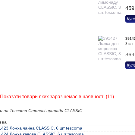
459
Куп
3914
3 шт
369
Куп
Показати товари яких зараз немає в наявності (11)
ни на Tescoma Столові прилади CLASSIC
зва
1423 Ложка чайна CLASSIC, 6 шт tescoma
1424 Ложка кавова CLASSIC, 6 шт tescoma