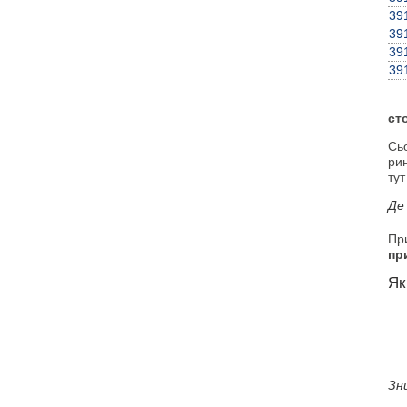
39
39
39
39
ст
Сь
рин
тут
Де
Пр
пр
Як
Зн