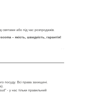
 святами або під час розпродажів.
coma – якість, швидкість, гарантія!
. .
го посуду. Всі права захищені.
а).
ud" - у нас тільки правильний