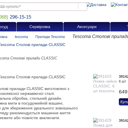
068)
296-15-15
осуд
Сервіровка
Аксесуари
Tescoma Столові прилад
овна
tescoma
Прилади Tescoma
scoma Столові прилади CLASSIC
3914
6 шт
олові прилади CLASSIC виготовлені з
649
окоякісної нержавіючої сталі.
еальна обробка, стильний дизайн.
Куп
жна мити в посудомийній машині,
е для збереження ідеального зовнішнього
гляду рекомендується машинне миття
межити або повністю виключити.
3914