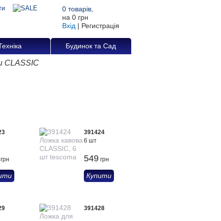
0
товарів
,
на
0 грн
Вхід
|
Регистрація
Техніка
Будинок та Сад
и CLASSIC
23
391424
6 шт
549
грн
грн
ити
Купити
29
391428