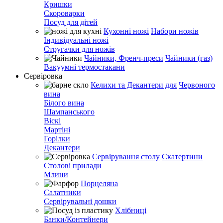
Кришки
Скороварки
Посуд для дітей
Кухонні ножі
Набори ножів
Індивідуальні ножі
Стругачки для ножів
Чайники, Френч-преси
Чайники (газ)
Вакуумні термостакани
Сервіровка
Келихи та Декантери для
Червоного
вина
Білого вина
Шампанського
Віскі
Мартіні
Горілки
Декантери
Сервірування столу
Скатертини
Столові прилади
Млини
Порцеляна
Салатники
Сервірувальні дошки
Хлібниці
Банки/Контейнери