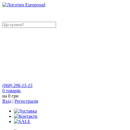
(068)
296-15-15
0
товарів
,
на
0 грн
Вхід
|
Регистрація