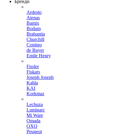
Бренди
Ardesto
Atenas
Bamix
Bodum
Brabantia
Churchill
Contigo
de Buyer
Emile Henry
Fissler
Fiskars
Joseph Joseph
Kahla
KAI
Korkmaz
Lechuza
Luminarc
Mi Ware
Omada
OXO
Peugeot