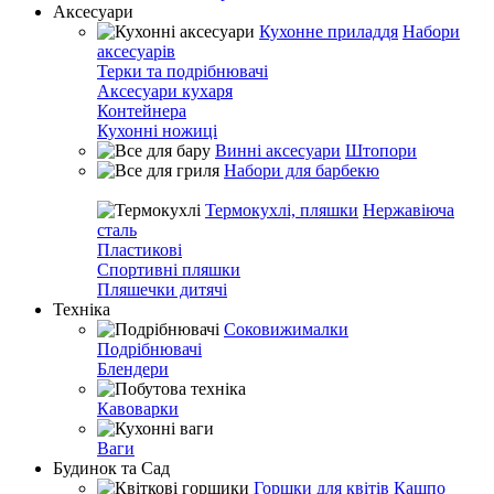
Аксесуари
Кухонне приладдя
Набори
аксесуарів
Терки та подрібнювачі
Аксесуари кухаря
Контейнера
Кухонні ножиці
Винні аксесуари
Штопори
Набори для барбекю
Термокухлі, пляшки
Нержавіюча
сталь
Пластикові
Спортивні пляшки
Пляшечки дитячі
Техніка
Соковижималки
Подрібнювачі
Блендери
Кавоварки
Ваги
Будинок та Сад
Горшки для квітів
Кашпо