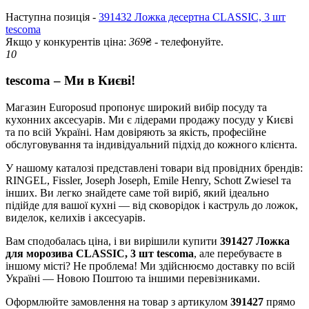
Наступна позиція -
391432 Ложка десертна CLASSIC, 3 шт
tescoma
Якщо у конкурентів ціна:
369
₴ - телефонуйте.
10
tescoma – Ми в Києві!
Магазин Europosud пропонує широкий вибір посуду та
кухонних аксесуарів. Ми є лідерами продажу посуду у Києві
та по всій Україні. Нам довіряють за якість, професійне
обслуговування та індивідуальний підхід до кожного клієнта.
У нашому каталозі представлені товари від провідних брендів:
RINGEL, Fissler, Joseph Joseph, Emile Henry, Schott Zwiesel та
інших. Ви легко знайдете саме той виріб, який ідеально
підійде для вашої кухні — від сковорідок і каструль до ложок,
виделок, келихів і аксесуарів.
Вам сподобалась ціна, і ви вирішили купити
391427 Ложка
для морозива CLASSIC, 3 шт tescoma
, але перебуваєте в
іншому місті? Не проблема! Ми здійснюємо доставку по всій
Україні — Новою Поштою та іншими перевізниками.
Оформлюйте замовлення на товар з артикулом
391427
прямо