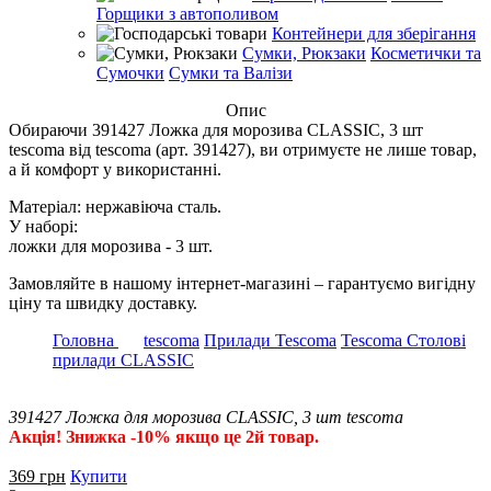
Горщики з автополивом
Контейнери для зберігання
Сумки, Рюкзаки
Косметички та
Сумочки
Сумки та Валізи
Опис
Обираючи 391427 Ложка для морозива CLASSIC, 3 шт
tescoma від tescoma (арт. 391427), ви отримуєте не лише товар,
а й комфорт у використанні.
Матеріал: нержавіюча сталь.
У наборі:
ложки для морозива - 3 шт.
Замовляйте в нашому інтернет-магазині – гарантуємо вигідну
ціну та швидку доставку.
Головна
tescoma
Прилади Tescoma
Tescoma Столові
прилади CLASSIC
391427 Ложка для морозива CLASSIC, 3 шт tescoma
Акція! Знижка -10% якщо це 2й товар.
369
грн
Купити