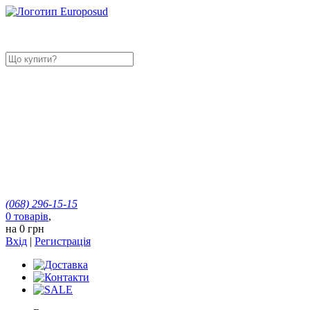
(068)
296-15-15
0
товарів
,
на
0 грн
Вхід
|
Регистрація