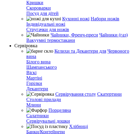
Кришки
Скороварки
Посуд для дітей
Кухонні ножі
Набори ножів
Індивідуальні ножі
Стругачки для ножів
Чайники, Френч-преси
Чайники (газ)
Вакуумні термостакани
Сервіровка
Келихи та Декантери для
Червоного
вина
Білого вина
Шампанського
Віскі
Мартіні
Горілки
Декантери
Сервірування столу
Скатертини
Столові прилади
Млини
Порцеляна
Салатники
Сервірувальні дошки
Хлібниці
Банки/Контейнери