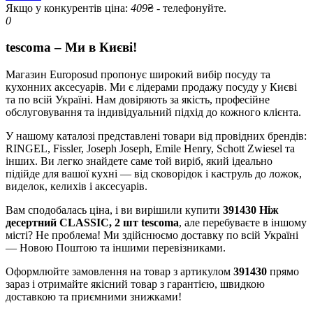
Якщо у конкурентів ціна:
409
₴ - телефонуйте.
0
tescoma – Ми в Києві!
Магазин Europosud пропонує широкий вибір посуду та
кухонних аксесуарів. Ми є лідерами продажу посуду у Києві
та по всій Україні. Нам довіряють за якість, професійне
обслуговування та індивідуальний підхід до кожного клієнта.
У нашому каталозі представлені товари від провідних брендів:
RINGEL, Fissler, Joseph Joseph, Emile Henry, Schott Zwiesel та
інших. Ви легко знайдете саме той виріб, який ідеально
підійде для вашої кухні — від сковорідок і каструль до ложок,
виделок, келихів і аксесуарів.
Вам сподобалась ціна, і ви вирішили купити
391430 Ніж
десертний CLASSIC, 2 шт tescoma
, але перебуваєте в іншому
місті? Не проблема! Ми здійснюємо доставку по всій Україні
— Новою Поштою та іншими перевізниками.
Оформлюйте замовлення на товар з артикулом
391430
прямо
зараз і отримайте якісний товар з гарантією, швидкою
доставкою та приємними знижками!