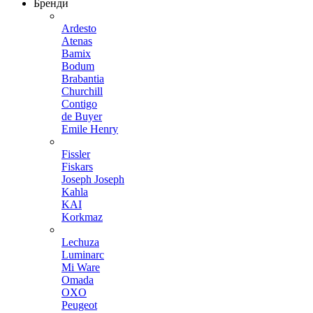
Бренди
Ardesto
Atenas
Bamix
Bodum
Brabantia
Churchill
Contigo
de Buyer
Emile Henry
Fissler
Fiskars
Joseph Joseph
Kahla
KAI
Korkmaz
Lechuza
Luminarc
Mi Ware
Omada
OXO
Peugeot