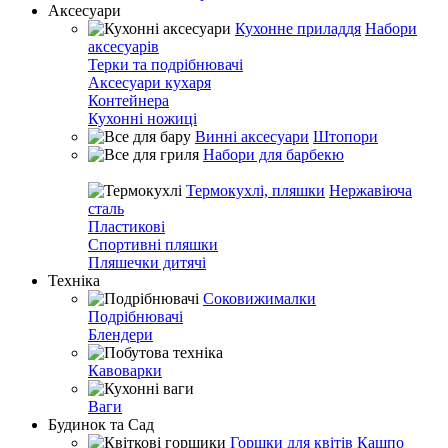
Аксесуари
Кухонне приладдя
Набори
аксесуарів
Терки та подрібнювачі
Аксесуари кухаря
Контейнера
Кухонні ножиці
Винні аксесуари
Штопори
Набори для барбекю
Термокухлі, пляшки
Нержавіюча
сталь
Пластикові
Спортивні пляшки
Пляшечки дитячі
Техніка
Соковижималки
Подрібнювачі
Блендери
Кавоварки
Ваги
Будинок та Сад
Горшки для квітів
Кашпо