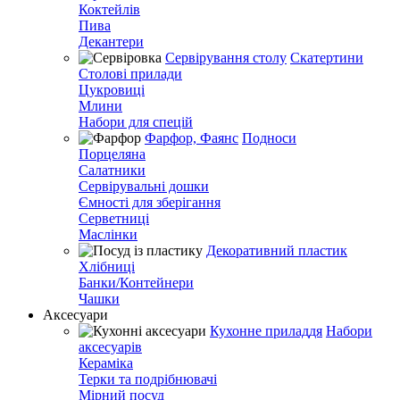
Коктейлів
Пива
Декантери
Сервірування столу
Скатертини
Столові прилади
Цукровиці
Млини
Набори для спецій
Фарфор, Фаянс
Подноси
Порцеляна
Салатники
Сервірувальні дошки
Ємності для зберігання
Серветниці
Маслінки
Декоративний пластик
Хлібниці
Банки/Контейнери
Чашки
Аксесуари
Кухонне приладдя
Набори
аксесуарів
Кераміка
Терки та подрібнювачі
Мірний посуд