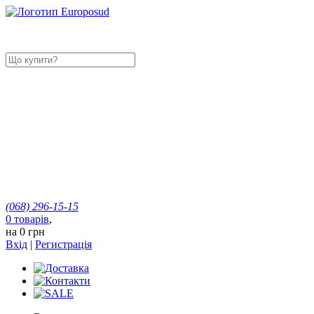
(068)
296-15-15
0
товарів
,
на
0 грн
Вхід
|
Регистрація