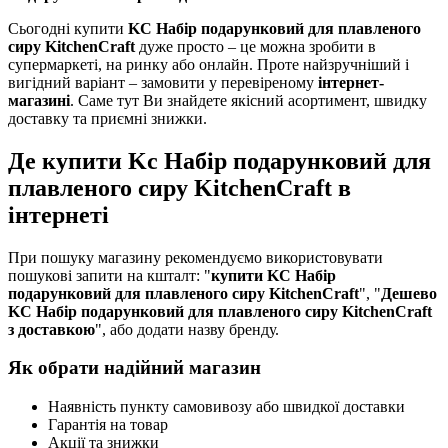
Сьогодні купити
KC Набір подарунковий для плавленого
сиру KitchenCraft
дуже просто – це можна зробити в
супермаркеті, на ринку або онлайн. Проте найзручніший і
вигідний варіант – замовити у перевіреному
інтернет-
магазині
. Саме тут Ви знайдете якісний асортимент, швидку
доставку та приємні знижки.
Де купити Kc Набір подарунковий для
плавленого сиру KitchenCraft в
інтернеті
При пошуку магазину рекомендуємо використовувати
пошукові запити на кшталт: "
купити KC Набір
подарунковий для плавленого сиру KitchenCraft
", "
Дешево
KC Набір подарунковий для плавленого сиру KitchenCraft
з доставкою
", або додати назву бренду.
Як обрати надійний магазин
Наявність пункту самовивозу або швидкої доставки
Гарантія на товар
Акції та знижки