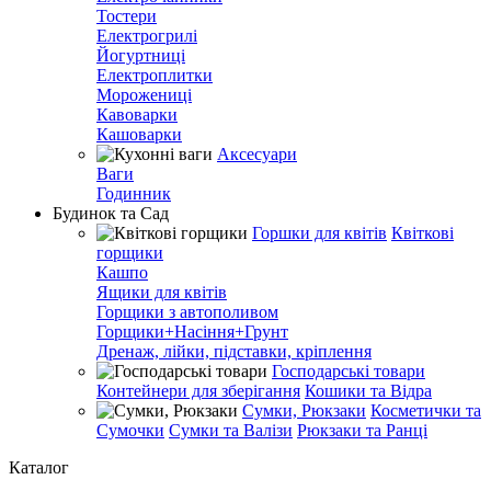
Тостери
Електрогрилі
Йогуртниці
Електроплитки
Морожениці
Кавоварки
Кашоварки
Аксесуари
Ваги
Годинник
Будинок та Сад
Горшки для квітів
Квіткові
горщики
Кашпо
Ящики для квітів
Горщики з автополивом
Горщики+Насіння+Грунт
Дренаж, лійки, підставки, кріплення
Господарські товари
Контейнери для зберігання
Кошики та Відра
Сумки, Рюкзаки
Косметички та
Сумочки
Сумки та Валізи
Рюкзаки та Ранці
Каталог