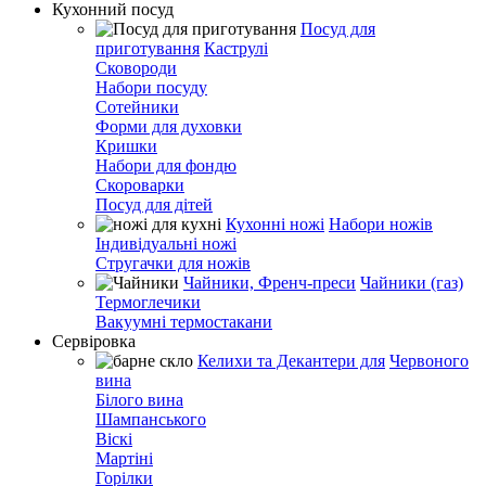
Кухонний посуд
Посуд для
приготування
Каструлі
Сковороди
Набори посуду
Сотейники
Форми для духовки
Кришки
Набори для фондю
Скороварки
Посуд для дітей
Кухонні ножі
Набори ножів
Індивідуальні ножі
Стругачки для ножів
Чайники, Френч-преси
Чайники (газ)
Термоглечики
Вакуумні термостакани
Сервіровка
Келихи та Декантери для
Червоного
вина
Білого вина
Шампанського
Віскі
Мартіні
Горілки