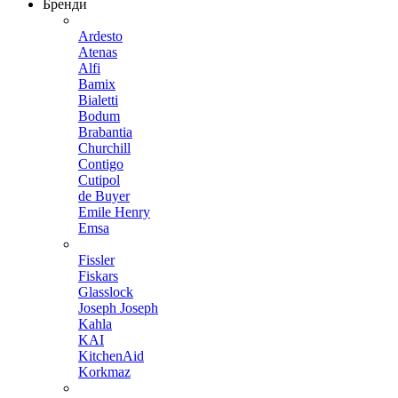
Бренди
Ardesto
Atenas
Alfi
Bamix
Bialetti
Bodum
Brabantia
Churchill
Contigo
Cutipol
de Buyer
Emile Henry
Emsa
Fissler
Fiskars
Glasslock
Joseph Joseph
Kahla
KAI
KitchenAid
Korkmaz