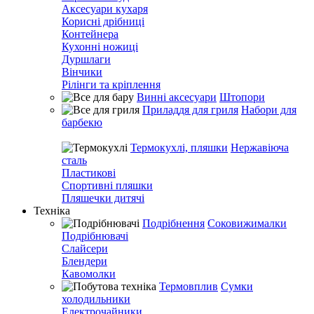
Аксесуари кухаря
Корисні дрібниці
Контейнера
Кухонні ножиці
Дуршлаги
Вінчики
Рілінги та кріплення
Винні аксесуари
Штопори
Приладдя для гриля
Набори для
барбекю
Термокухлі, пляшки
Нержавіюча
сталь
Пластикові
Спортивні пляшки
Пляшечки дитячі
Техніка
Подрібнення
Соковижималки
Подрібнювачі
Слайсери
Блендери
Кавомолки
Термовплив
Сумки
холодильники
Електрочайники