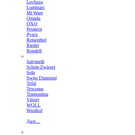
Lechuza
Luminarc
Mi Ware
Omada
OXO
Peugeot
Pyrex
Reisenthel
Riedel
Rondell
Salvinelli
Schott-Zwiesel
Sola
Swiss Diamond
Tefal
Tescoma
Tramontina
Vinzer
WOLL
Wusthof
Далі ...