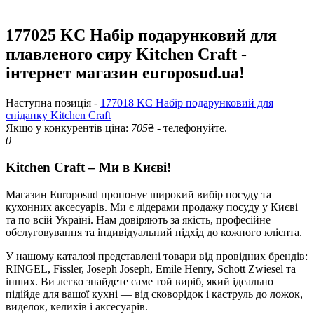
177025 KC Набір подарунковий для
плавленого сиру Kitchen Craft -
інтернет магазин europosud.ua!
Наступна позиція -
177018 KC Набір подарунковий для
сніданку Kitchen Craft
Якщо у конкурентів ціна:
705
₴ - телефонуйте.
0
Kitchen Craft – Ми в Києві!
Магазин Europosud пропонує широкий вибір посуду та
кухонних аксесуарів. Ми є лідерами продажу посуду у Києві
та по всій Україні. Нам довіряють за якість, професійне
обслуговування та індивідуальний підхід до кожного клієнта.
У нашому каталозі представлені товари від провідних брендів:
RINGEL, Fissler, Joseph Joseph, Emile Henry, Schott Zwiesel та
інших. Ви легко знайдете саме той виріб, який ідеально
підійде для вашої кухні — від сковорідок і каструль до ложок,
виделок, келихів і аксесуарів.