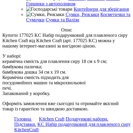
Горщики з автополивом
Контейнери для зберігання
Сумки, Рюкзаки
Косметички та
Сумочки
Сумки та Валізи
Опис
Купити 177025 KC Набір подарунковий для плавленого сиру
Kitchen Craft від Kitchen Craft (арт. 177025 KC) можна у
нашому інтернет-магазині за вигідною ціною.
У наборі:
керамічна ємність для плавлення сиру 18 см х 9 см;
бамбукова паличка;
бамбукова дошка 34 см х 19 см.
Керамічна ємність підходить для
посудомийних машин та мікрохвильової
печі.
Запакований у коробку.
Оформіть замовлення вже сьогодні та отримайте якісний
товар із гарантією та швидкою доставкою.
Головна
Kitchen Craft
Подарункові набори.
Підставки.
KC Набір подарунковий для плавленого сиру
KitchenCraft