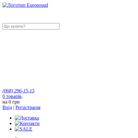
(068)
296-15-15
0
товарів
,
на
0 грн
Вхід
|
Регистрація