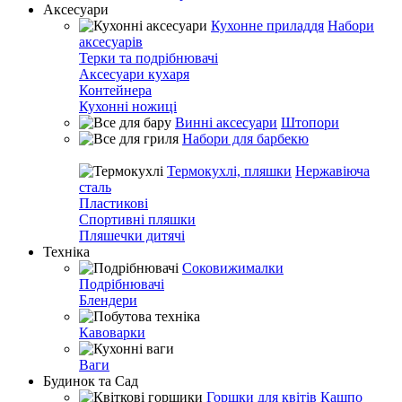
Аксесуари
Кухонне приладдя
Набори
аксесуарів
Терки та подрібнювачі
Аксесуари кухаря
Контейнера
Кухонні ножиці
Винні аксесуари
Штопори
Набори для барбекю
Термокухлі, пляшки
Нержавіюча
сталь
Пластикові
Спортивні пляшки
Пляшечки дитячі
Техніка
Соковижималки
Подрібнювачі
Блендери
Кавоварки
Ваги
Будинок та Сад
Горшки для квітів
Кашпо