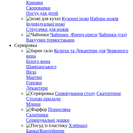
Кришки
Скороварки
Посуд для дітей
Кухонні ножі
Набори ножів
Індивідуальні ножі
Стругачки для ножів
Чайники, Френч-преси
Чайники (газ)
Вакуумні термостакани
Сервіровка
Келихи та Декантери для
Червоного
вина
Білого вина
Шампанського
Віскі
Мартіні
Горілки
Декантери
Сервірування столу
Скатертини
Столові прилади
Млини
Порцеляна
Салатники
Сервірувальні дошки
Хлібниці
Банки/Контейнери