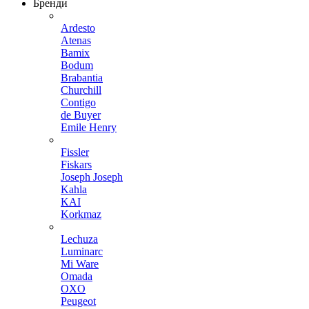
Бренди
Ardesto
Atenas
Bamix
Bodum
Brabantia
Churchill
Contigo
de Buyer
Emile Henry
Fissler
Fiskars
Joseph Joseph
Kahla
KAI
Korkmaz
Lechuza
Luminarc
Mi Ware
Omada
OXO
Peugeot