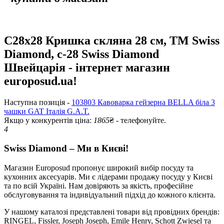
С28х28 Кришка скляна 28 см, ТМ Swiss
Diamond, c-28 Swiss Diamond
Швейцарія - інтернет магазин
europosud.ua!
Наступна позиція -
103803 Кавоварка гейзерна BELLA біла 3
чашки GAT Італія G.A.T.
Якщо у конкурентів ціна:
1865
₴ - телефонуйте.
4
Swiss Diamond – Ми в Києві!
Магазин Europosud пропонує широкий вибір посуду та
кухонних аксесуарів. Ми є лідерами продажу посуду у Києві
та по всій Україні. Нам довіряють за якість, професійне
обслуговування та індивідуальний підхід до кожного клієнта.
У нашому каталозі представлені товари від провідних брендів:
RINGEL, Fissler, Joseph Joseph, Emile Henry, Schott Zwiesel та