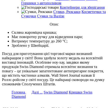
Горщики з автополивом
Контейнери для зберігання
Сумки, Рюкзаки
Косметички та
Сумочки
Сумки та Валізи
Опис
Скляна жароміцна кришка;
Має поворотну ручку для відведення пари;
Витримує температуру до 260 °С;
Зроблено у Швейцарії.
Посуд для приготування цієї торгової марки визнаний
найкращим у світі! Вона здобула золоту медаль на всесвітній
виставці інновацій. Особливе ноу-хау, завдяки якому
продукція Swiss Diamond отримала всесвітнє визнання та
повагу – це унікальне запатентоване антипригарне покриття,
що містить частинки алмазів. Wall Street Journal назвав її
Роллс-ройсом у світі посуду. Це найкращі сковороди на думку
споживачів Сполучених Штатів.
Головна
Далі ...
Swiss Diamond
Кришки Swiss
Diamond