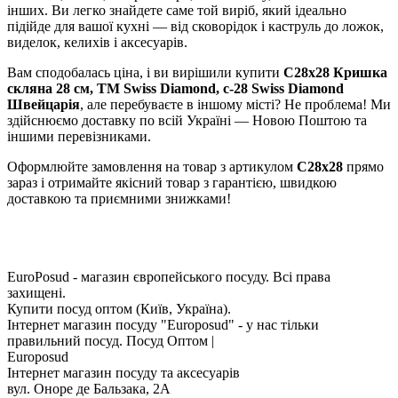
інших. Ви легко знайдете саме той виріб, який ідеально
підійде для вашої кухні — від сковорідок і каструль до ложок,
виделок, келихів і аксесуарів.
Вам сподобалась ціна, і ви вирішили купити
С28х28 Кришка
скляна 28 см, ТМ Swiss Diamond, c-28 Swiss Diamond
Швейцарія
, але перебуваєте в іншому місті? Не проблема! Ми
здійснюємо доставку по всій Україні — Новою Поштою та
іншими перевізниками.
Оформлюйте замовлення на товар з артикулом
С28х28
прямо
зараз і отримайте якісний товар з гарантією, швидкою
доставкою та приємними знижками!
EuroPosud
- магазин європейського посуду. Всі права
захищені.
Купити посуд оптом (Київ, Україна).
Інтернет магазин посуду "Europosud" - у нас тільки
правильний посуд. Посуд Оптом |
Europosud
Інтернет магазин посуду та аксесуарів
вул. Оноре де Бальзака, 2А