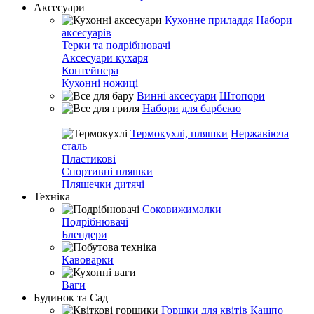
Аксесуари
Кухонне приладдя
Набори
аксесуарів
Терки та подрібнювачі
Аксесуари кухаря
Контейнера
Кухонні ножиці
Винні аксесуари
Штопори
Набори для барбекю
Термокухлі, пляшки
Нержавіюча
сталь
Пластикові
Спортивні пляшки
Пляшечки дитячі
Техніка
Соковижималки
Подрібнювачі
Блендери
Кавоварки
Ваги
Будинок та Сад
Горшки для квітів
Кашпо