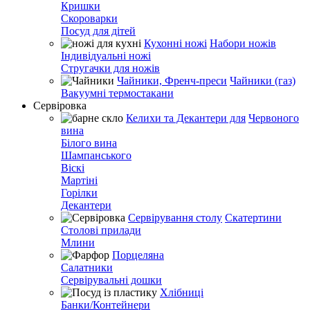
Кришки
Скороварки
Посуд для дітей
Кухонні ножі
Набори ножів
Індивідуальні ножі
Стругачки для ножів
Чайники, Френч-преси
Чайники (газ)
Вакуумні термостакани
Сервіровка
Келихи та Декантери для
Червоного
вина
Білого вина
Шампанського
Віскі
Мартіні
Горілки
Декантери
Сервірування столу
Скатертини
Столові прилади
Млини
Порцеляна
Салатники
Сервірувальні дошки
Хлібниці
Банки/Контейнери