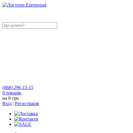
(068)
296-15-15
0
товарів
,
на
0 грн
Вхід
|
Регистрація