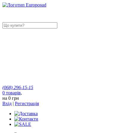
(068)
296-15-15
0
товарів
,
на
0 грн
Вхід
|
Регистрація