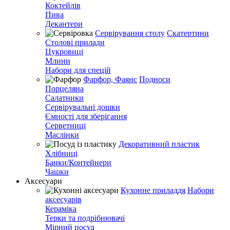
Коктейлів
Пива
Декантери
Сервірування столу
Скатертини
Столові прилади
Цукровиці
Млини
Набори для спецій
Фарфор, Фаянс
Подноси
Порцеляна
Салатники
Сервірувальні дошки
Ємності для зберігання
Серветниці
Маслінки
Декоративний пластик
Хлібниці
Банки/Контейнери
Чашки
Аксесуари
Кухонне приладдя
Набори
аксесуарів
Кераміка
Терки та подрібнювачі
Мірний посуд