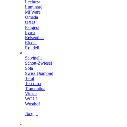
Lechuza
Luminarc
Mi Ware
Omada
OXO
Peugeot
Pyrex
Reisenthel
Riedel
Rondell
Salvinelli
Schott-Zwiesel
Sola
Swiss Diamond
Tefal
Tescoma
Tramontina
Vinzer
WOLL
Wusthof
Далі ...