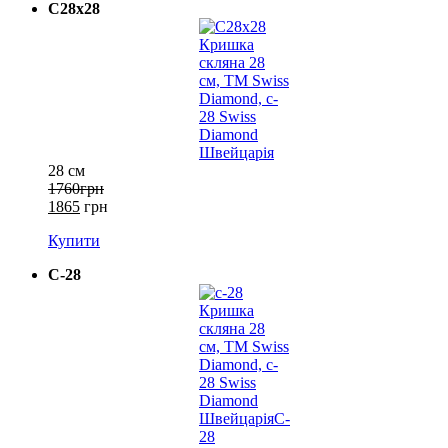
С28х28
28 см
1760грн
1865
грн
Купити
C-28