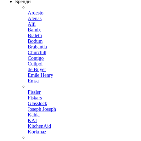
Бренди
Ardesto
Atenas
Alfi
Bamix
Bialetti
Bodum
Brabantia
Churchill
Contigo
Cutipol
de Buyer
Emile Henry
Emsa
Fissler
Fiskars
Glasslock
Joseph Joseph
Kahla
KAI
KitchenAid
Korkmaz