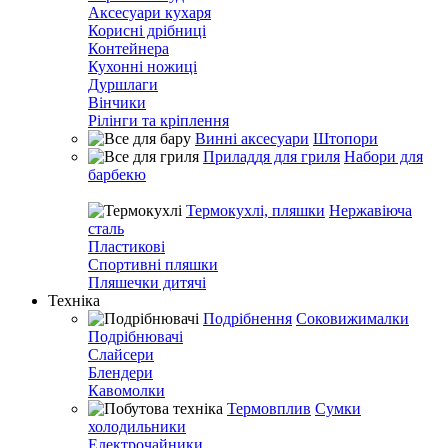
Аксесуари кухаря
Корисні дрібниці
Контейнера
Кухонні ножиці
Дуршлаги
Вінчики
Рілінги та кріплення
Винні аксесуари
Штопори
Приладдя для гриля
Набори для
барбекю
Термокухлі, пляшки
Нержавіюча
сталь
Пластикові
Спортивні пляшки
Пляшечки дитячі
Техніка
Подрібнення
Соковижималки
Подрібнювачі
Слайсери
Блендери
Кавомолки
Термовплив
Сумки
холодильники
Електрочайники