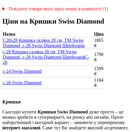
Показати товари яких зараз немає в наявності (1)
Ціни на Кришки Swiss Diamond
Назва
Ціна
С28х28 Кришка скляна 28 см, ТМ Swiss
1865
Diamond, c-28 Swiss Diamond Швейцарія
₴
c-28 Кришка скляна 28 см, ТМ Swiss
1790
Diamond, c-28 Swiss Diamond ШвейцаріяC-
₴
28
1599
c-24 Swiss Diamond
₴
1184
c-26 Swiss Diamond
₴
Кришки
Сьогодні купити
Кришки Swiss Diamond
дуже просто – це
можна зробити в супермаркеті, на ринку або онлайн. Проте
найзручніший і вигідний варіант – замовити у перевіреному
інтернет-магазині
. Саме тут Ви знайдете якісний асортимент,