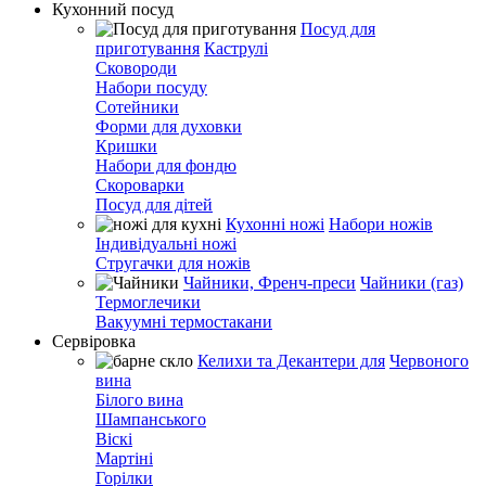
Кухонний посуд
Посуд для
приготування
Каструлі
Сковороди
Набори посуду
Сотейники
Форми для духовки
Кришки
Набори для фондю
Скороварки
Посуд для дітей
Кухонні ножі
Набори ножів
Індивідуальні ножі
Стругачки для ножів
Чайники, Френч-преси
Чайники (газ)
Термоглечики
Вакуумні термостакани
Сервіровка
Келихи та Декантери для
Червоного
вина
Білого вина
Шампанського
Віскі
Мартіні
Горілки