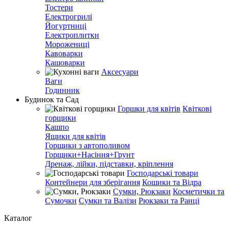
Тостери
Електрогрилі
Йогуртниці
Електроплитки
Морожениці
Кавоварки
Кашоварки
Аксесуари
Ваги
Годинник
Будинок та Сад
Горшки для квітів
Квіткові
горщики
Кашпо
Ящики для квітів
Горщики з автополивом
Горщики+Насіння+Грунт
Дренаж, лійки, підставки, кріплення
Господарські товари
Контейнери для зберігання
Кошики та Відра
Сумки, Рюкзаки
Косметички та
Сумочки
Сумки та Валізи
Рюкзаки та Ранці
Каталог