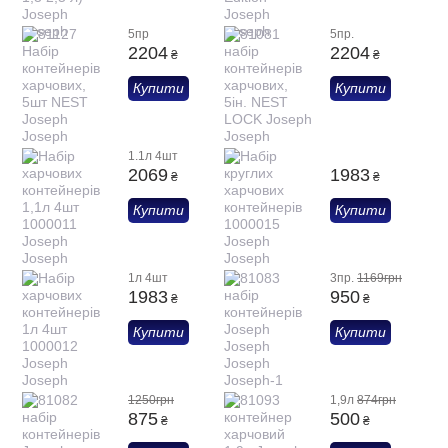
5пр
5пр.
2204
2204
₴
₴
Купити
Купити
1.1л 4шт
2069
1983
₴
₴
Купити
Купити
1л 4шт
3пр.
1169грн
1983
950
₴
₴
Купити
Купити
1250грн
1,9л
874грн
875
500
₴
₴