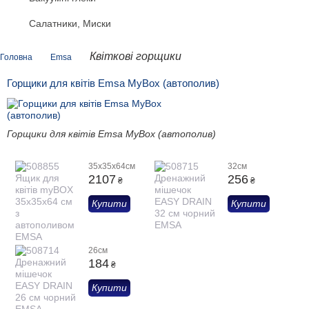
Салатники, Миски
Квіткові горщики
Головна
Emsa
Горщики для квітів Emsa MyBox (автополив)
Горщики для квітів Emsa MyBox (автополив)
35х35х64см
32см
2107
256
₴
₴
Купити
Купити
26см
184
₴
Купити