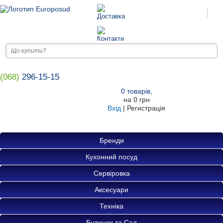
(068)
296-15-15
0
товарів
,
на
0 грн
Вхід
|
Регистрація
Бренди
Кухонний посуд
Сервіровка
Аксесуари
Техніка
Будинок та Сад