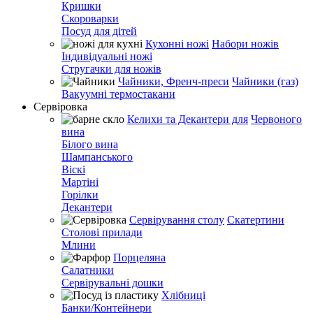
Кришки
Скороварки
Посуд для дітей
Кухонні ножі
Набори ножів
Індивідуальні ножі
Стругачки для ножів
Чайники, Френч-преси
Чайники (газ)
Вакуумні термостакани
Сервіровка
Келихи та Декантери для
Червоного
вина
Білого вина
Шампанського
Віскі
Мартіні
Горілки
Декантери
Сервірування столу
Скатертини
Столові прилади
Млини
Порцеляна
Салатники
Сервірувальні дошки
Хлібниці
Банки/Контейнери