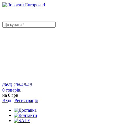
(068)
296-15-15
0
товарів
,
на
0 грн
Вхід
|
Регистрація