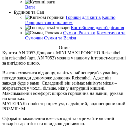
Ваги
Будинок та Сад
Горшки для квітів
Кашпо
Горщики з автополивом
Контейнери для зберігання
Сумки, Рюкзаки
Косметички та
Сумочки
Сумки та Валізи
Опис
Купити AN 7053 Дощовик MINI MAXI PONCHO Reisenthel
від reisenthel (арт. AN 7053) можна у нашому інтернет-магазині
за вигідною ціною.
Вчасно сховатися від дощу, навіть у найнепередбачуванішу
погоду завжди допоможе дощовик Reisenthel. Адже він
завжди буде з вами. Складений він займає мінімум місця –
зберігається у чохлі. більше, ніж у нагрудній кишені.
Максимальний комфорт: широка горловина на змійці, рукави
на кнопках.
МАТЕРІАЛ: поліестер преміум, надміцний, водонепроникний
РОЗМІР: M
Оформіть замовлення вже сьогодні та отримайте якісний
товар із гарантією та швидкою доставкою.