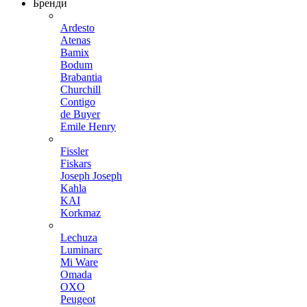
Бренди
Ardesto
Atenas
Bamix
Bodum
Brabantia
Churchill
Contigo
de Buyer
Emile Henry
Fissler
Fiskars
Joseph Joseph
Kahla
KAI
Korkmaz
Lechuza
Luminarc
Mi Ware
Omada
OXO
Peugeot