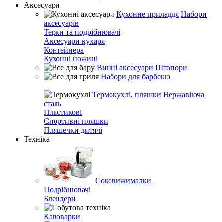
Аксесуари
Кухонне приладдя
Набори
аксесуарів
Терки та подрібнювачі
Аксесуари кухаря
Контейнера
Кухонні ножиці
Винні аксесуари
Штопори
Набори для барбекю
Термокухлі, пляшки
Нержавіюча
сталь
Пластикові
Спортивні пляшки
Пляшечки дитячі
Техніка
Соковижималки
Подрібнювачі
Блендери
Кавоварки