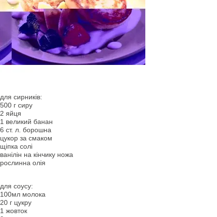
для сирників:
500 г сиру
2 яйця
1 великий банан
6 ст. л. борошна
цукор за смаком
щіпка солі
ванілін на кінчику ножа
рослинна олія
для соусу:
100мл молока
20 г цукру
1 жовток