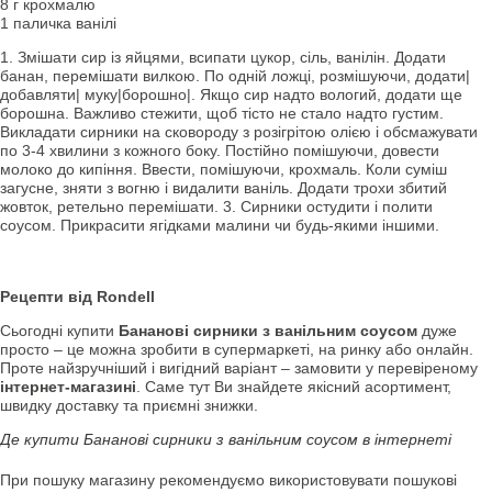
8 г крохмалю
1 паличка ванілі
1. Змішати сир із яйцями, всипати цукор, сіль, ванілін. Додати
банан, перемішати вилкою. По одній ложці, розмішуючи, додати|
добавляти| муку|борошно|. Якщо сир надто вологий, додати ще
борошна. Важливо стежити, щоб тісто не стало надто густим.
Викладати сирники на сковороду з розігрітою олією і обсмажувати
по 3-4 хвилини з кожного боку. Постійно помішуючи, довести
молоко до кипіння. Ввести, помішуючи, крохмаль. Коли суміш
загусне, зняти з вогню і видалити ваніль. Додати трохи збитий
жовток, ретельно перемішати. 3. Сирники остудити і полити
соусом. Прикрасити ягідками малини чи будь-якими іншими.
Рецепти від Rondell
Сьогодні купити
Бананові сирники з ванільним соусом
дуже
просто – це можна зробити в супермаркеті, на ринку або онлайн.
Проте найзручніший і вигідний варіант – замовити у перевіреному
інтернет-магазині
. Саме тут Ви знайдете якісний асортимент,
швидку доставку та приємні знижки.
Де купити Бананові сирники з ванільним соусом в інтернеті
При пошуку магазину рекомендуємо використовувати пошукові