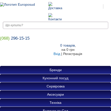
(068)
296-15-15
0
товарів
,
на
0 грн
Вхід
|
Регистрація
Бренди
Кухонний посуд
Сервіровка
Аксесуари
Техніка
Будинок та Сад