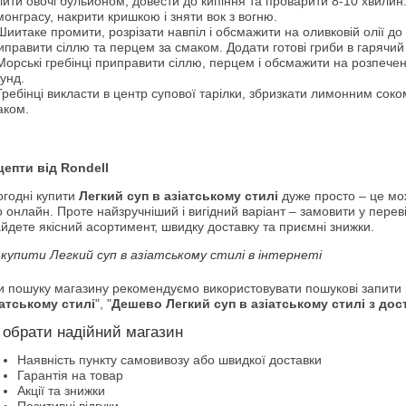
ити овочі бульйоном, довести до кипіння та проварити 8-10 хвилин.
онграсу, накрити кришкою і зняти вок з вогню.
Шиитаке промити, розрізати навпіл і обсмажити на оливковій олії до з
правити сіллю та перцем за смаком. Додати готові гриби в гарячий
Морські гребінці приправити сіллю, перцем і обсмажити на розпеченій
унд.
Гребінці викласти в центр супової тарілки, збризкати лимонним сок
аком.
цепти від Rondell
огодні купити
Легкий суп в азіатському стилі
дуже просто – це мож
 онлайн. Проте найзручніший і вигідний варіант – замовити у пере
йдете якісний асортимент, швидку доставку та приємні знижки.
 купити Легкий суп в азіатському стилі в інтернеті
и пошуку магазину рекомендуємо використовувати пошукові запити н
іатському стилі
", "
Дешево Легкий суп в азіатському стилі з до
 обрати надійний магазин
Наявність пункту самовивозу або швидкої доставки
Гарантія на товар
Акції та знижки