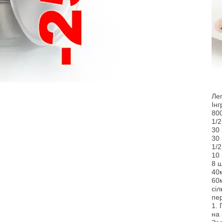
Лег
Інг
80
1/
30 
30 
1/
10 
8 ш
40
60м
сіл
пе
1. 
на 