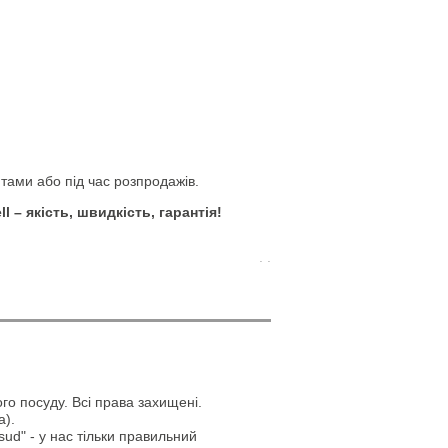
тами або під час розпродажів.
l – якість, швидкість, гарантія!
. .
го посуду. Всі права захищені.
а).
ud" - у нас тільки правильний