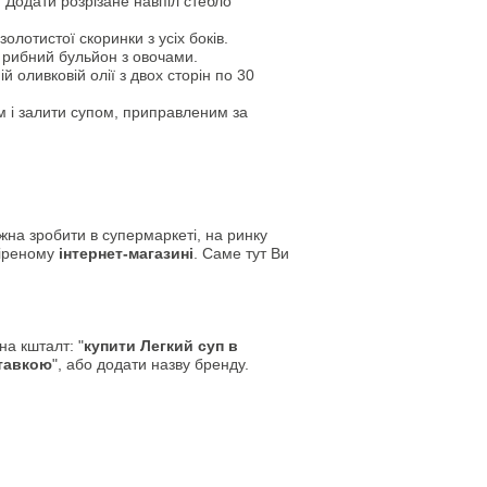
 Додати розрізане навпіл стебло
олотистої скоринки з усіх боків.
 рибний бульйон з овочами.
 оливковій олії з двох сторін по 30
ом і залити супом, приправленим за
на зробити в супермаркеті, на ринку
віреному
інтернет-магазині
. Саме тут Ви
а кшталт: "
купити Легкий суп в
ставкою
", або додати назву бренду.