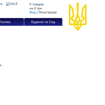
0
товарів
,
на
0 грн
Вхід
|
Регистрація
Техніка
Будинок та Сад
а.