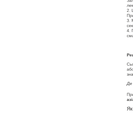
Зал
лем
2. 
При
3. 
сек
4. 
см
Ре
Сь
або
зна
Де
Пр
аз
Як