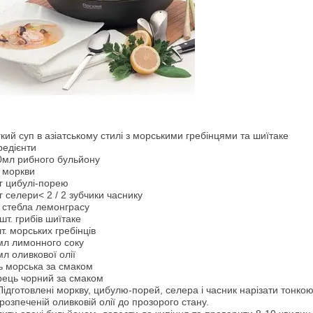
кий суп в азіатському стилі з морськими гребінцями та шиїтаке
редієнти
0мл рибного бульйону
2 моркви
г цибулі-порею
г селери< 2 / 2 зубчики часнику
2 стебла лемонграсу
шт. грибів шиїтаке
т. морських гребінців
мл лимонного соку
л оливкової олії
ь морська за смаком
рець чорний за смаком
Підготовлені моркву, цибулю-порей, селера і часник нарізати тонко
розпеченій оливковій олії до прозорого стану.