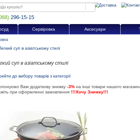
068)
296-15-15
осуд
Сервіровка
Аксесуари
овна
гкий суп в азіатському стилі
ейти до вибору товарів з категорії
опонуємо Вам додаткову знижку
-3%
на інші товари нашого магазин
ажіть при оформленні замовлення
!!!Хочу Знижку!!!