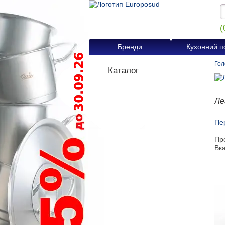
(
Бренди
Кухонний п
Гол
Каталог
Ле
Пер
Пр
Вк