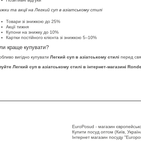
Позитивні відгуки
ижки та акції на Легкий суп в азіатському стилі
Товари зі знижкою до 25%
Акції тижня
Купони на знижку до 10%
Картки постійного клієнта зі знижкою 5–10%
ли краще купувати?
обливо вигідно купувати
Легкий суп в азіатському стилі
перед свя
пуйте Легкий суп в азіатському стилі в інтернет-магазині Rondel
EuroPosud
- магазин європейсько
Купити посуд оптом (Київ, Україн
Інтернет магазин посуду "Europos