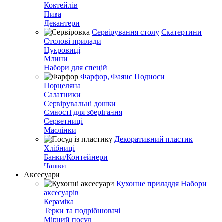
Коктейлів
Пива
Декантери
Сервірування столу
Скатертини
Столові прилади
Цукровиці
Млини
Набори для спецій
Фарфор, Фаянс
Подноси
Порцеляна
Салатники
Сервірувальні дошки
Ємності для зберігання
Серветниці
Маслінки
Декоративний пластик
Хлібниці
Банки/Контейнери
Чашки
Аксесуари
Кухонне приладдя
Набори
аксесуарів
Кераміка
Терки та подрібнювачі
Мірний посуд