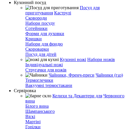
Кухонний посуд
Посуд для
приготування
Каструлі
Сковороди
Набори посуду
Сотейники
Форми для духовки
Кришки
Набори для фондю
Скороварки
Посуд для дітей
Кухонні ножі
Набори ножів
Індивідуальні ножі
Стругачки для ножів
Чайники, Френч-преси
Чайники (газ)
Термоглечики
Вакуумні термостакани
Сервіровка
Келихи та Декантери для
Червоного
вина
Білого вина
Шампанського
Віскі
Мартіні
Горілки