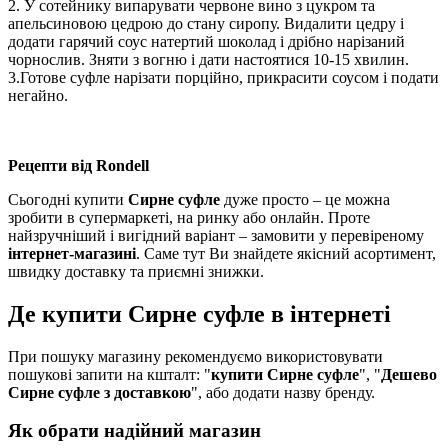
2. У сотейнику випарувати червоне вино з цукром та
апельсиновою цедрою до стану сиропу. Видалити цедру і
додати гарячий соус натертий шоколад і дрібно нарізаний
чорнослив. Зняти з вогню і дати настоятися 10-15 хвилин.
3.Готове суфле нарізати порційно, прикрасити соусом і подати
негайно.
Рецепти від Rondell
Сьогодні купити
Сирне суфле
дуже просто – це можна
зробити в супермаркеті, на ринку або онлайн. Проте
найзручніший і вигідний варіант – замовити у перевіреному
інтернет-магазині
. Саме тут Ви знайдете якісний асортимент,
швидку доставку та приємні знижки.
Де купити Сирне суфле в інтернеті
При пошуку магазину рекомендуємо використовувати
пошукові запити на кшталт: "
купити Сирне суфле
", "
Дешево
Сирне суфле з доставкою
", або додати назву бренду.
Як обрати надійний магазин