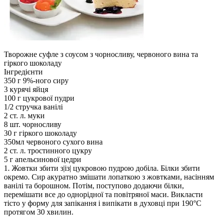
Творожне суфле з соусом з чорносливу, червоного вина та
гіркого шоколаду
Інгредієнти
350 г 9%-ного сиру
3 курячі яйця
100 г цукрової пудри
1/2 стручка ванілі
2 ст. л. муки
8 шт. чорносливу
30 г гіркого шоколаду
350мл червоного сухого вина
2 ст. л. тростинного цукру
5 г апельсинової цедри
1. Жовтки збити з|із| цукровою пудрою добіла. Білки збити
окремо. Сир акуратно змішати лопаткою з жовтками, насінням
ванілі та борошном. Потім, поступово додаючи білки,
перемішати все до однорідної та повітряної маси. Викласти
тісто у форму для запікання і випікати в духовці при 190°С
протягом 30 хвилин.