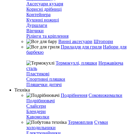
Аксесуари кухаря
Корисні дрібниці
Контейнера
Кухонні ножиці
Дуршлаги
Вінчики
Рілінги та кріплення
Винні аксесуари
Штопори
Приладдя для гриля
Набори для
барбекю
Термокухлі, пляшки
Нержавіюча
сталь
Пластикові
Спортивні пляшки
Пляшечки дитячі
Техніка
Подрібнення
Соковижималки
Подрібнювачі
Слайсери
Блендери
Кавомолки
Термовплив
Сумки
холодильники
Електрочайники