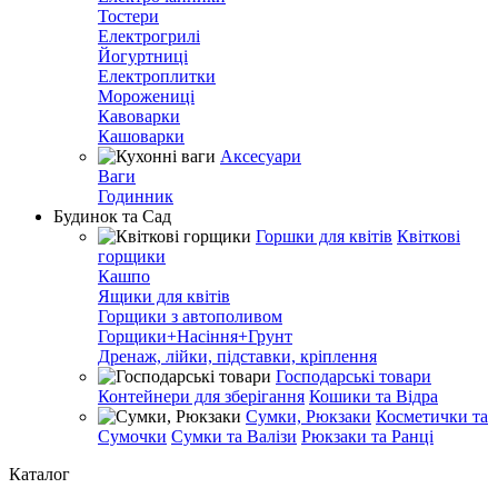
Тостери
Електрогрилі
Йогуртниці
Електроплитки
Морожениці
Кавоварки
Кашоварки
Аксесуари
Ваги
Годинник
Будинок та Сад
Горшки для квітів
Квіткові
горщики
Кашпо
Ящики для квітів
Горщики з автополивом
Горщики+Насіння+Грунт
Дренаж, лійки, підставки, кріплення
Господарські товари
Контейнери для зберігання
Кошики та Відра
Сумки, Рюкзаки
Косметички та
Сумочки
Сумки та Валізи
Рюкзаки та Ранці
Каталог