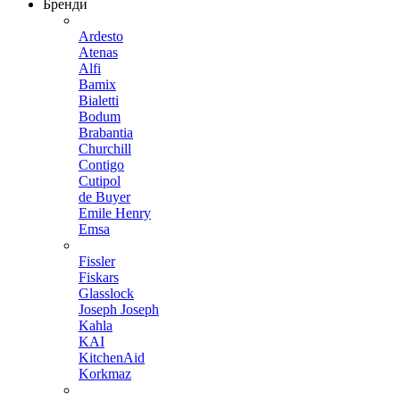
Бренди
Ardesto
Atenas
Alfi
Bamix
Bialetti
Bodum
Brabantia
Churchill
Contigo
Cutipol
de Buyer
Emile Henry
Emsa
Fissler
Fiskars
Glasslock
Joseph Joseph
Kahla
KAI
KitchenAid
Korkmaz