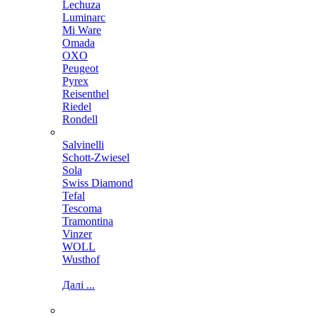
Lechuza
Luminarc
Mi Ware
Omada
OXO
Peugeot
Pyrex
Reisenthel
Riedel
Rondell
Salvinelli
Schott-Zwiesel
Sola
Swiss Diamond
Tefal
Tescoma
Tramontina
Vinzer
WOLL
Wusthof
Далі ...