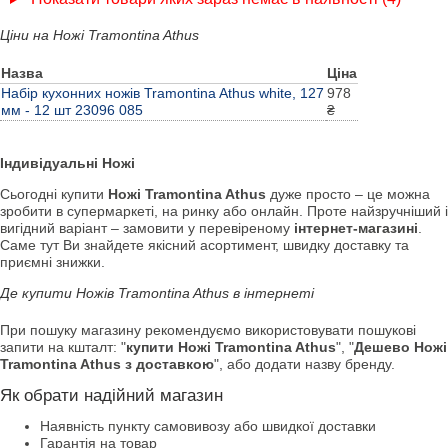
Ціни на Ножі Tramontina Athus
Назва
Ціна
Набір кухонних ножів Tramontina Athus white, 127
978
мм - 12 шт 23096 085
₴
Індивідуальні Ножі
Сьогодні купити
Ножі Tramontina Athus
дуже просто – це можна
зробити в супермаркеті, на ринку або онлайн. Проте найзручніший і
вигідний варіант – замовити у перевіреному
інтернет-магазині
.
Саме тут Ви знайдете якісний асортимент, швидку доставку та
приємні знижки.
Де купити Ножів Tramontina Athus в інтернеті
При пошуку магазину рекомендуємо використовувати пошукові
запити на кшталт: "
купити Ножі Tramontina Athus
", "
Дешево Ножі
Tramontina Athus з доставкою
", або додати назву бренду.
Як обрати надійний магазин
Наявність пункту самовивозу або швидкої доставки
Гарантія на товар