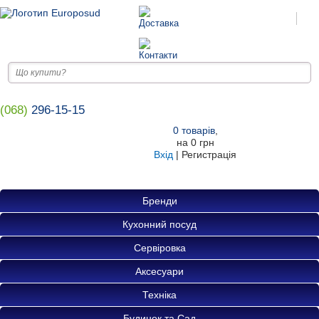
(068)
296-15-15
0
товарів
,
на
0 грн
Вхід
|
Регистрація
Бренди
Кухонний посуд
Сервіровка
Аксесуари
Техніка
Будинок та Сад