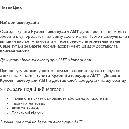
Назва
Ціна
Набори аксесуарів
Сьогодні купити
Кухонні аксесуари АМТ
дуже просто – це можна
зробити в супермаркеті, на ринку або онлайн. Проте найзручніший і
вигідний варіант – замовити у перевіреному
інтернет-магазині
.
Саме тут Ви знайдете якісний асортимент, швидку доставку та
приємні знижки.
Де купити Кухонні аксесуари АМТ в інтернеті
При пошуку магазину рекомендуємо використовувати пошукові
запити на кшталт: "
купити Кухонні аксесуари АМТ
", "
Дешево
Кухонні аксесуари АМТ з доставкою
", або додати назву бренду.
Як обрати надійний магазин
Наявність пункту самовивозу або швидкої доставки
Гарантія на товар
Акції та знижки
Позитивні відгуки
Знижки та акції на Кухонні аксесуари АМТ