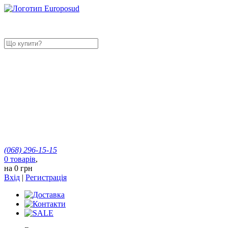
(068)
296-15-15
0
товарів
,
на
0 грн
Вхід
|
Регистрація