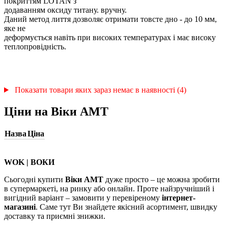
покриттям LOTAN з
додаванням оксиду титану. вручну.
Даний метод лиття дозволяє отримати товсте дно - до 10 мм,
яке не
деформується навіть при високих температурах і має високу
теплопровідність.
Показати товари яких зараз немає в наявності (4)
Ціни на Віки АМТ
Назва
Ціна
WOK | ВОКИ
Сьогодні купити
Віки АМТ
дуже просто – це можна зробити
в супермаркеті, на ринку або онлайн. Проте найзручніший і
вигідний варіант – замовити у перевіреному
інтернет-
магазині
. Саме тут Ви знайдете якісний асортимент, швидку
доставку та приємні знижки.