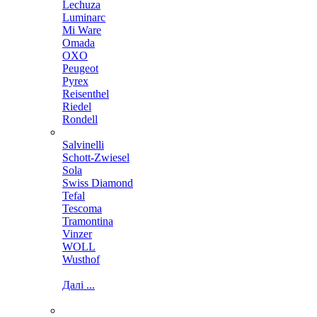
Lechuza
Luminarc
Mi Ware
Omada
OXO
Peugeot
Pyrex
Reisenthel
Riedel
Rondell
Salvinelli
Schott-Zwiesel
Sola
Swiss Diamond
Tefal
Tescoma
Tramontina
Vinzer
WOLL
Wusthof
Далі ...