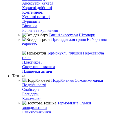
Аксесуари кухаря
Корисні дрібниці
Контейнера
Кухонні ножиці
Дуршлаги
Вінчики
Рілінги та кріплення
Винні аксесуари
Штопори
Приладдя для гриля
Набори для
барбекю
Термокухлі, пляшки
Нержавіюча
сталь
Пластикові
Спортивні пляшки
Пляшечки дитячі
Техніка
Подрібнення
Соковижималки
Подрібнювачі
Слайсери
Блендери
Кавомолки
Термовплив
Сумки
холодильники
Електрочайники