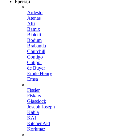
Бренди
Ardesto
Atenas
Alfi
Bamix
Bialetti
Bodum
Brabantia
Churchill
Contigo
Cutipol
de Buyer
Emile Henry
Emsa
Fissler
Fiskars
Glasslock
Joseph Joseph
Kahla
KAI
KitchenAid
Korkmaz