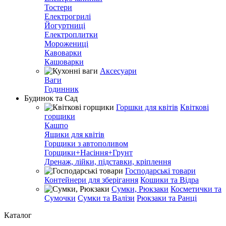
Тостери
Електрогрилі
Йогуртниці
Електроплитки
Морожениці
Кавоварки
Кашоварки
Аксесуари
Ваги
Годинник
Будинок та Сад
Горшки для квітів
Квіткові
горщики
Кашпо
Ящики для квітів
Горщики з автополивом
Горщики+Насіння+Грунт
Дренаж, лійки, підставки, кріплення
Господарські товари
Контейнери для зберігання
Кошики та Відра
Сумки, Рюкзаки
Косметички та
Сумочки
Сумки та Валізи
Рюкзаки та Ранці
Каталог