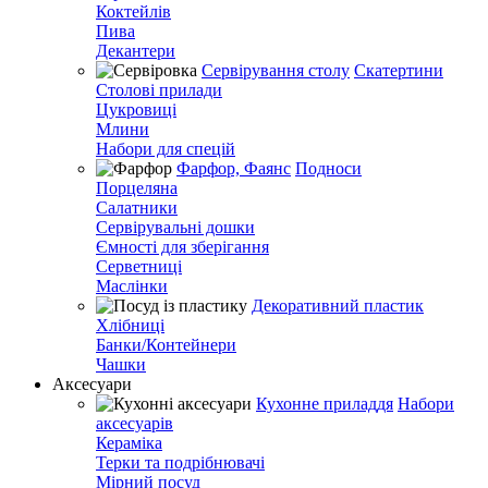
Коктейлів
Пива
Декантери
Сервірування столу
Скатертини
Столові прилади
Цукровиці
Млини
Набори для спецій
Фарфор, Фаянс
Подноси
Порцеляна
Салатники
Сервірувальні дошки
Ємності для зберігання
Серветниці
Маслінки
Декоративний пластик
Хлібниці
Банки/Контейнери
Чашки
Аксесуари
Кухонне приладдя
Набори
аксесуарів
Кераміка
Терки та подрібнювачі
Мірний посуд