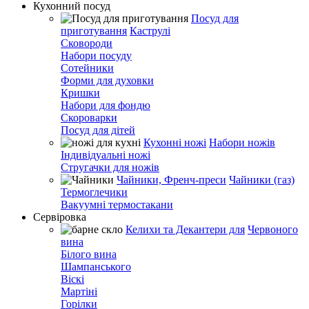
Кухонний посуд
Посуд для
приготування
Каструлі
Сковороди
Набори посуду
Сотейники
Форми для духовки
Кришки
Набори для фондю
Скороварки
Посуд для дітей
Кухонні ножі
Набори ножів
Індивідуальні ножі
Стругачки для ножів
Чайники, Френч-преси
Чайники (газ)
Термоглечики
Вакуумні термостакани
Сервіровка
Келихи та Декантери для
Червоного
вина
Білого вина
Шампанського
Віскі
Мартіні
Горілки