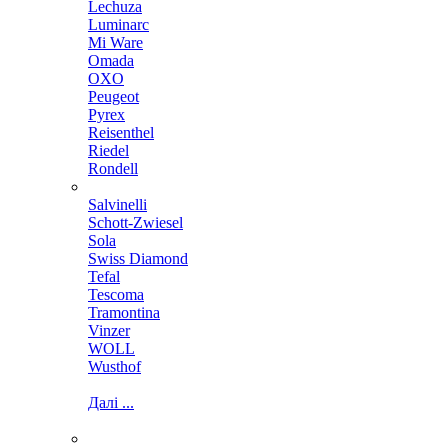
Lechuza
Luminarc
Mi Ware
Omada
OXO
Peugeot
Pyrex
Reisenthel
Riedel
Rondell
Salvinelli
Schott-Zwiesel
Sola
Swiss Diamond
Tefal
Tescoma
Tramontina
Vinzer
WOLL
Wusthof
Далі ...