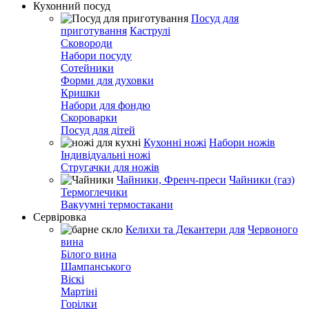
Кухонний посуд
Посуд для
приготування
Каструлі
Сковороди
Набори посуду
Сотейники
Форми для духовки
Кришки
Набори для фондю
Скороварки
Посуд для дітей
Кухонні ножі
Набори ножів
Індивідуальні ножі
Стругачки для ножів
Чайники, Френч-преси
Чайники (газ)
Термоглечики
Вакуумні термостакани
Сервіровка
Келихи та Декантери для
Червоного
вина
Білого вина
Шампанського
Віскі
Мартіні
Горілки