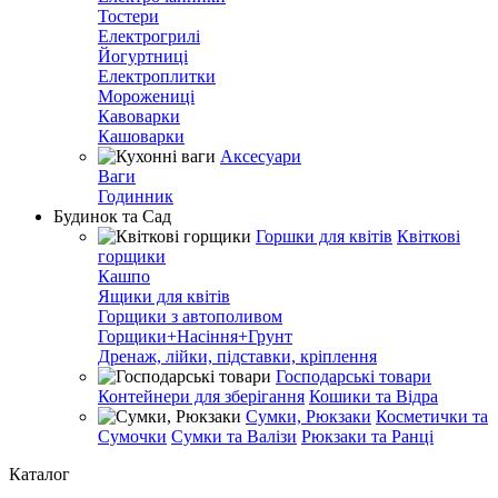
Тостери
Електрогрилі
Йогуртниці
Електроплитки
Морожениці
Кавоварки
Кашоварки
Аксесуари
Ваги
Годинник
Будинок та Сад
Горшки для квітів
Квіткові
горщики
Кашпо
Ящики для квітів
Горщики з автополивом
Горщики+Насіння+Грунт
Дренаж, лійки, підставки, кріплення
Господарські товари
Контейнери для зберігання
Кошики та Відра
Сумки, Рюкзаки
Косметички та
Сумочки
Сумки та Валізи
Рюкзаки та Ранці
Каталог