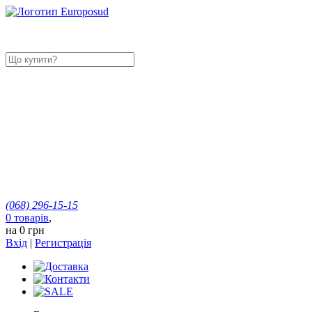
(068)
296-15-15
0
товарів
,
на
0 грн
Вхід
|
Регистрація