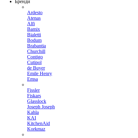
Бренди
Ardesto
Atenas
Alfi
Bamix
Bialetti
Bodum
Brabantia
Churchill
Contigo
Cutipol
de Buyer
Emile Henry
Emsa
Fissler
Fiskars
Glasslock
Joseph Joseph
Kahla
KAI
KitchenAid
Korkmaz