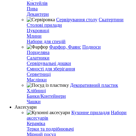
Коктейлів
Пива
Декантери
Сервірування столу
Скатертини
Столові прилади
Цукровиці
Млини
Набори для спецій
Фарфор, Фаянс
Подноси
Порцеляна
Салатники
Сервірувальні дошки
Ємності для зберігання
Серветниці
Маслінки
Декоративний пластик
Хлібниці
Банки/Контейнери
Чашки
Аксесуари
Кухонне приладдя
Набори
аксесуарів
Кераміка
Терки та подрібнювачі
Мірний посуд