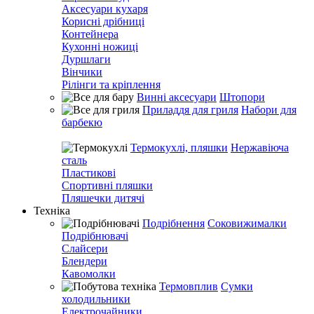
Аксесуари кухаря
Корисні дрібниці
Контейнера
Кухонні ножиці
Дуршлаги
Вінчики
Рілінги та кріплення
Винні аксесуари
Штопори
Приладдя для гриля
Набори для
барбекю
Термокухлі, пляшки
Нержавіюча
сталь
Пластикові
Спортивні пляшки
Пляшечки дитячі
Техніка
Подрібнення
Соковижималки
Подрібнювачі
Слайсери
Блендери
Кавомолки
Термовплив
Сумки
холодильники
Електрочайники