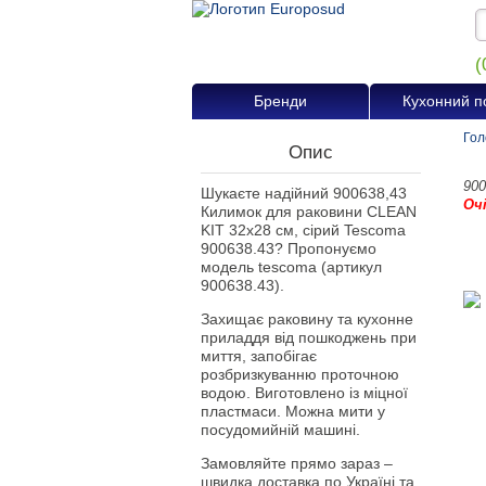
(
Бренди
Кухонний п
Гол
Опис
900
Шукаєте надійний 900638,43
Оч
Килимок для раковини CLEAN
KIT 32x28 см, сірий Tescoma
900638.43? Пропонуємо
модель tescoma (артикул
900638.43).
Захищає раковину та кухонне
приладдя від пошкоджень при
миття, запобігає
розбризкуванню проточною
водою. Виготовлено із міцної
пластмаси. Можна мити у
посудомийній машині.
Замовляйте прямо зараз –
швидка доставка по Україні та