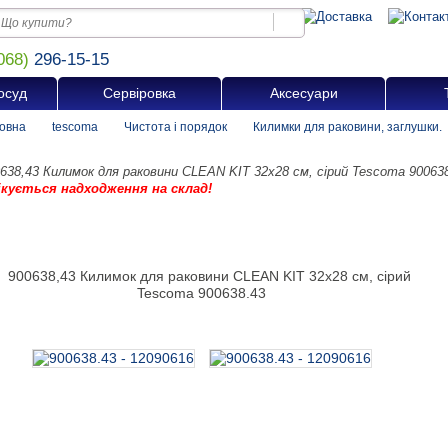
068)
296-15-15
осуд
Сервіровка
Аксесуари
овна
tescoma
Чистота і порядок
Килимки для раковини, заглушки.
638,43 Килимок для раковини CLEAN KIT 32x28 см, сірий Tescoma 90063
ікується надходження на склад!