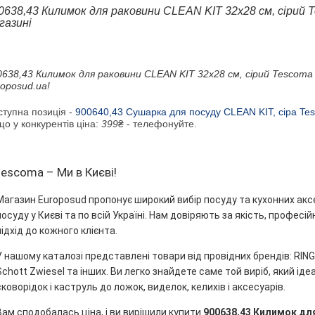
0638,43 Килимок для раковини CLEAN KIT 32x28 см, сірий T
газині
0638,43 Килимок для раковини CLEAN KIT 32x28 см, сірий Tescoma
roposud.ua!
ступна позиція -
900640,43 Сушарка для посуду CLEAN KIT, сіра Te
о у конкурентів ціна:
399
₴ - телефонуйте.
tescoma – Ми в Києві!
Магазин Europosud пропонує широкий вибір посуду та кухонних акс
посуду у Києві та по всій Україні. Нам довіряють за якість, профес
підхід до кожного клієнта.
У нашому каталозі представлені товари від провідних брендів: RINGEL
Schott Zwiesel та інших. Ви легко знайдете саме той виріб, який ідеа
сковорідок і каструль до ложок, виделок, келихів і аксесуарів.
Вам сподобалась ціна, і ви вирішили купити
900638,43 Килимок для