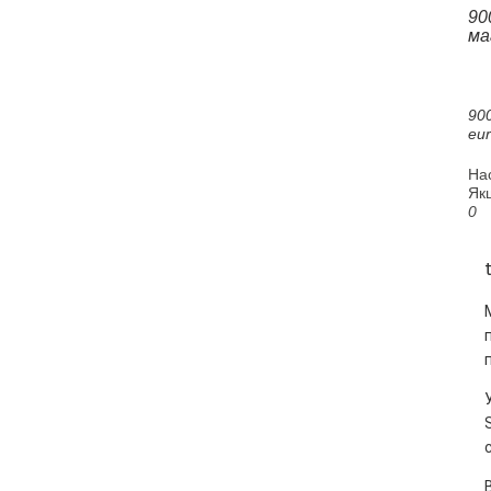
90
ма
90
eu
На
Якщ
0