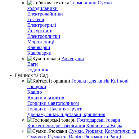
Термовплив
Сумки
холодильники
Електрочайники
Тостери
Електрогрилі
Йогуртниці
Електроплитки
Морожениці
Кавоварки
Кашоварки
Аксесуари
Ваги
Годинник
Будинок та Сад
Горшки для квітів
Квіткові
горщики
Кашпо
Ящики для квітів
Горщики з автополивом
Горщики+Насіння+Грунт
Дренаж, лійки, підставки, кріплення
Господарські товари
Контейнери для зберігання
Кошики та Відра
Сумки, Рюкзаки
Косметички та
Сумочки
Сумки та Валізи
Рюкзаки та Ранці