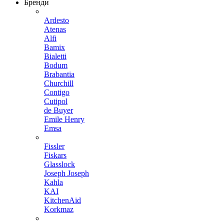
Бренди
Ardesto
Atenas
Alfi
Bamix
Bialetti
Bodum
Brabantia
Churchill
Contigo
Cutipol
de Buyer
Emile Henry
Emsa
Fissler
Fiskars
Glasslock
Joseph Joseph
Kahla
KAI
KitchenAid
Korkmaz