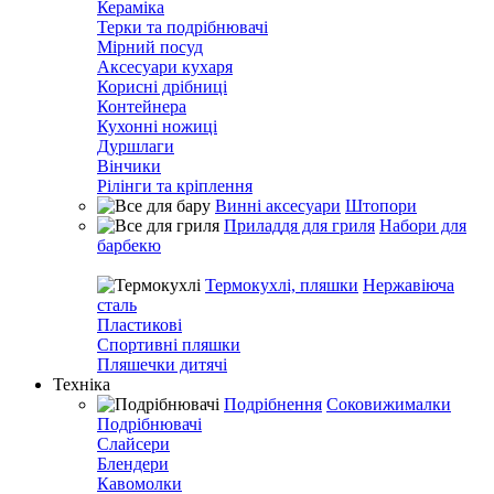
Кераміка
Терки та подрібнювачі
Мірний посуд
Аксесуари кухаря
Корисні дрібниці
Контейнера
Кухонні ножиці
Дуршлаги
Вінчики
Рілінги та кріплення
Винні аксесуари
Штопори
Приладдя для гриля
Набори для
барбекю
Термокухлі, пляшки
Нержавіюча
сталь
Пластикові
Спортивні пляшки
Пляшечки дитячі
Техніка
Подрібнення
Соковижималки
Подрібнювачі
Слайсери
Блендери
Кавомолки