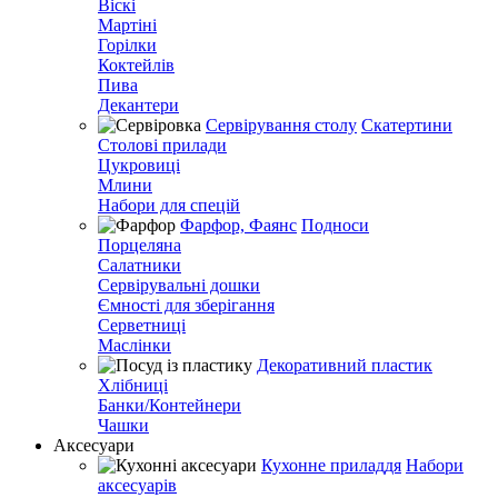
Віскі
Мартіні
Горілки
Коктейлів
Пива
Декантери
Сервірування столу
Скатертини
Столові прилади
Цукровиці
Млини
Набори для спецій
Фарфор, Фаянс
Подноси
Порцеляна
Салатники
Сервірувальні дошки
Ємності для зберігання
Серветниці
Маслінки
Декоративний пластик
Хлібниці
Банки/Контейнери
Чашки
Аксесуари
Кухонне приладдя
Набори
аксесуарів