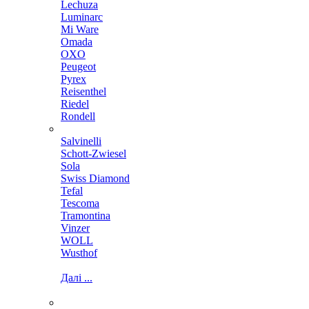
Lechuza
Luminarc
Mi Ware
Omada
OXO
Peugeot
Pyrex
Reisenthel
Riedel
Rondell
Salvinelli
Schott-Zwiesel
Sola
Swiss Diamond
Tefal
Tescoma
Tramontina
Vinzer
WOLL
Wusthof
Далі ...