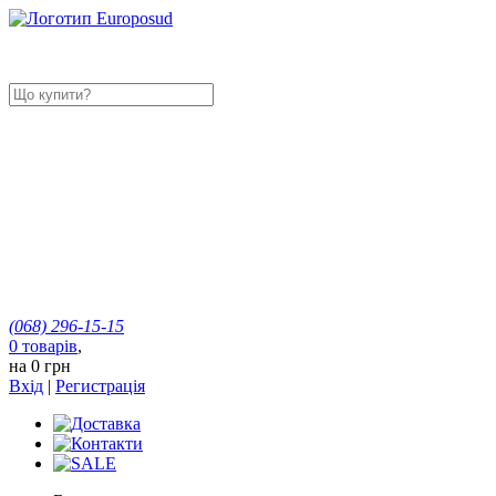
(068)
296-15-15
0
товарів
,
на
0 грн
Вхід
|
Регистрація