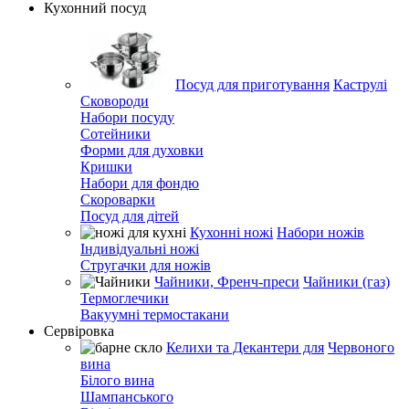
Кухонний посуд
Посуд для приготування
Каструлі
Сковороди
Набори посуду
Сотейники
Форми для духовки
Кришки
Набори для фондю
Скороварки
Посуд для дітей
Кухонні ножі
Набори ножів
Індивідуальні ножі
Стругачки для ножів
Чайники, Френч-преси
Чайники (газ)
Термоглечики
Вакуумні термостакани
Сервіровка
Келихи та Декантери для
Червоного
вина
Білого вина
Шампанського