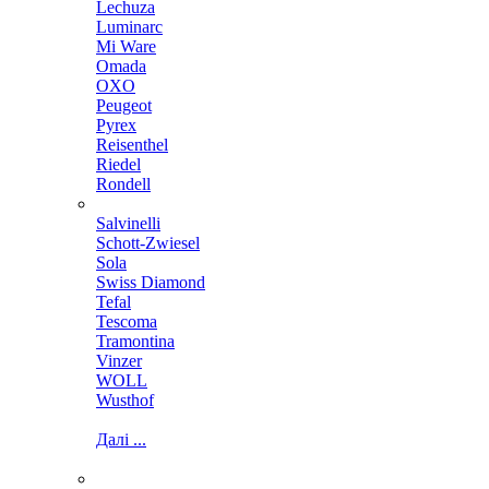
Lechuza
Luminarc
Mi Ware
Omada
OXO
Peugeot
Pyrex
Reisenthel
Riedel
Rondell
Salvinelli
Schott-Zwiesel
Sola
Swiss Diamond
Tefal
Tescoma
Tramontina
Vinzer
WOLL
Wusthof
Далі ...