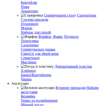
Коктейлів
Пива
Декантери
Сервірування столу
Скатертини
Столові прилади
Цукровиці
Млини
Набори для спецій
Фарфор, Фаянс
Подноси
Порцеляна
Салатники
Сервірувальні дошки
Ємності для зберігання
Серветниці
Маслінки
Декоративний пластик
Хлібниці
Банки/Контейнери
Чашки
Аксесуари
Кухонне приладдя
Набори
аксесуарів
Кераміка
Терки та подрібнювачі
Мірний посуд