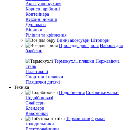
Аксесуари кухаря
Корисні дрібниці
Контейнера
Кухонні ножиці
Дуршлаги
Вінчики
Рілінги та кріплення
Винні аксесуари
Штопори
Приладдя для гриля
Набори для
барбекю
Термокухлі, пляшки
Нержавіюча
сталь
Пластикові
Спортивні пляшки
Пляшечки дитячі
Техніка
Подрібнення
Соковижималки
Подрібнювачі
Слайсери
Блендери
Кавомолки
Термовплив
Сумки
холодильники
Електрочайники