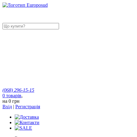
(068)
296-15-15
0
товарів
,
на
0 грн
Вхід
|
Регистрація