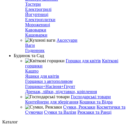
Тостери
Електрогрилі
Йогуртниці
Електроплитки
Морожениці
Кавоварки
Кашоварки
Аксесуари
Ваги
Годинник
Будинок та Сад
Горшки для квітів
Квіткові
горщики
Кашпо
Ящики для квітів
Горщики з автополивом
Горщики+Насіння+Грунт
Дренаж, лійки, підставки, кріплення
Господарські товари
Контейнери для зберігання
Кошики та Відра
Сумки, Рюкзаки
Косметички та
Сумочки
Сумки та Валізи
Рюкзаки та Ранці
Каталог