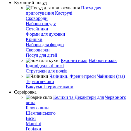
Кухонний посуд
Посуд для
приготування
Каструлі
Сковороди
Набори посуду
Сотейники
Форми для духовки
Кришки
Набори для фондю
Скороварки
Посуд для дітей
Кухонні ножі
Набори ножів
Індивідуальні ножі
Стругачки для ножів
Чайники, Френч-преси
Чайники (газ)
Термоглечики
Вакуумні термостакани
Сервіровка
Келихи та Декантери для
Червоного
вина
Білого вина
Шампанського
Віскі
Мартіні
Горілки