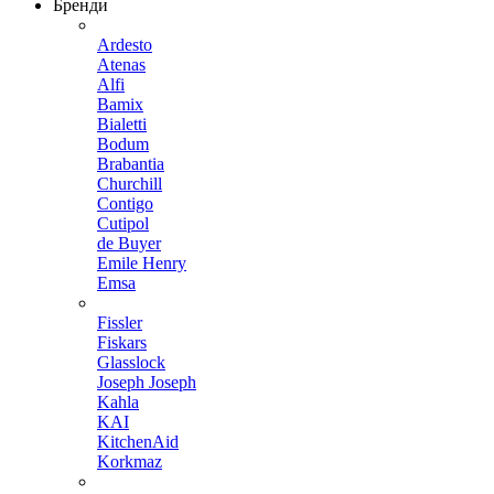
Бренди
Ardesto
Atenas
Alfi
Bamix
Bialetti
Bodum
Brabantia
Churchill
Contigo
Cutipol
de Buyer
Emile Henry
Emsa
Fissler
Fiskars
Glasslock
Joseph Joseph
Kahla
KAI
KitchenAid
Korkmaz