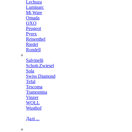
Lechuza
Luminarc
Mi Ware
Omada
OXO
Peugeot
Pyrex
Reisenthel
Riedel
Rondell
Salvinelli
Schott-Zwiesel
Sola
Swiss Diamond
Tefal
Tescoma
Tramontina
Vinzer
WOLL
Wusthof
Далі ...