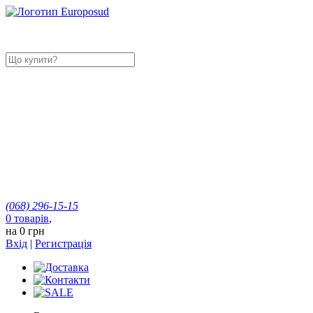
(068)
296-15-15
0
товарів
,
на
0 грн
Вхід
|
Регистрація