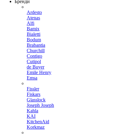
Бренди
Ardesto
Atenas
Alfi
Bamix
Bialetti
Bodum
Brabantia
Churchill
Contigo
Cutipol
de Buyer
Emile Henry
Emsa
Fissler
Fiskars
Glasslock
Joseph Joseph
Kahla
KAI
KitchenAid
Korkmaz