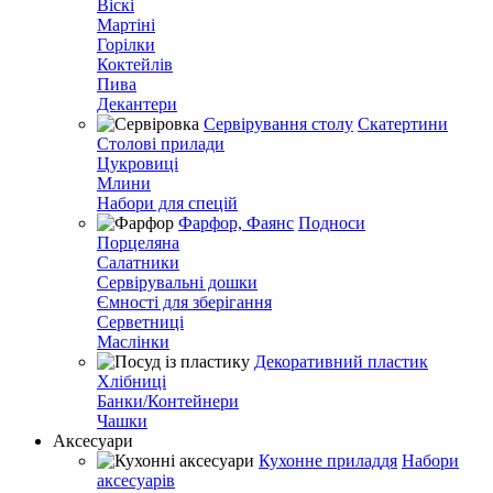
Віскі
Мартіні
Горілки
Коктейлів
Пива
Декантери
Сервірування столу
Скатертини
Столові прилади
Цукровиці
Млини
Набори для спецій
Фарфор, Фаянс
Подноси
Порцеляна
Салатники
Сервірувальні дошки
Ємності для зберігання
Серветниці
Маслінки
Декоративний пластик
Хлібниці
Банки/Контейнери
Чашки
Аксесуари
Кухонне приладдя
Набори
аксесуарів