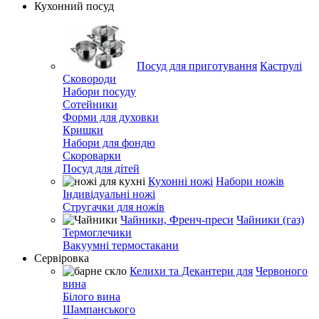
Кухонний посуд
Посуд для приготування
Каструлі
Сковороди
Набори посуду
Сотейники
Форми для духовки
Кришки
Набори для фондю
Скороварки
Посуд для дітей
Кухонні ножі
Набори ножів
Індивідуальні ножі
Стругачки для ножів
Чайники, Френч-преси
Чайники (газ)
Термоглечики
Вакуумні термостакани
Сервіровка
Келихи та Декантери для
Червоного
вина
Білого вина
Шампанського