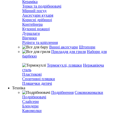
Кераміка
Терки та подрібнювачі
Мірний посуд
Аксесуари кухаря
Корисні дрібниці
Контейнера
Кухонні ножиці
Дуршлаги
Вінчики
Рілінги та кріплення
Винні аксесуари
Штопори
Приладдя для гриля
Набори для
барбекю
Термокухлі, пляшки
Нержавіюча
сталь
Пластикові
Спортивні пляшки
Пляшечки дитячі
Техніка
Подрібнення
Соковижималки
Подрібнювачі
Слайсери
Блендери
Кавомолки