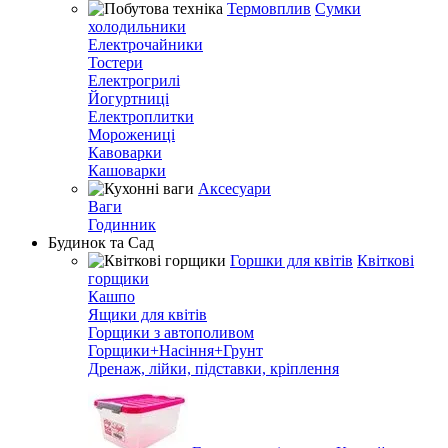
Термовплив
Сумки
холодильники
Електрочайники
Тостери
Електрогрилі
Йогуртниці
Електроплитки
Морожениці
Кавоварки
Кашоварки
Аксесуари
Ваги
Годинник
Будинок та Сад
Горшки для квітів
Квіткові
горщики
Кашпо
Ящики для квітів
Горщики з автополивом
Горщики+Насіння+Грунт
Дренаж, лійки, підставки, кріплення