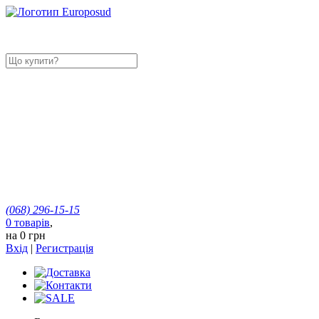
(068)
296-15-15
0
товарів
,
на
0 грн
Вхід
|
Регистрація