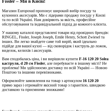
Fissler – Ми в Києві!
Магазин Europosud пропонує широкий вибір посуду та
кухонних аксесуарів. Ми є лідерами продажу посуду у Києві
та по всій Україні. Нам довіряють за якість, професійне
обслуговування та індивідуальний підхід до кожного клієнта.
У нашому каталозі представлені товари від провідних брендів:
RINGEL, Fissler, Joseph Joseph, Emile Henry, Schott Zwiesel та
інших. Ви легко знайдете саме той виріб, який ідеально
підійде для вашої кухні — від сковорідок і каструль до ложок,
виделок, келихів і аксесуарів.
Вам сподобалась ціна, і ви вирішили купити
F-16 120 20 Solea
каструля, d 20 см Fissler
, але перебуваєте в іншому місті? Не
проблема! Ми здійснюємо доставку по всій Україні — Новою
Поштою та іншими перевізниками.
Оформлюйте замовлення на товар з артикулом
16 120 20
прямо зараз і отримайте якісний товар з гарантією, швидкою
доставкою та приємними знижками!