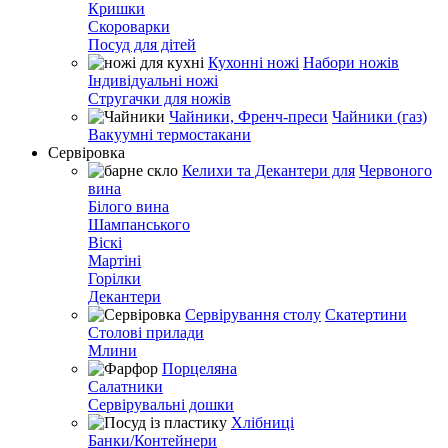
Кришки
Скороварки
Посуд для дітей
Кухонні ножі
Набори ножів
Індивідуальні ножі
Стругачки для ножів
Чайники, Френч-преси
Чайники (газ)
Вакуумні термостакани
Сервіровка
Келихи та Декантери для
Червоного
вина
Білого вина
Шампанського
Віскі
Мартіні
Горілки
Декантери
Сервірування столу
Скатертини
Столові прилади
Млини
Порцеляна
Салатники
Сервірувальні дошки
Хлібниці
Банки/Контейнери