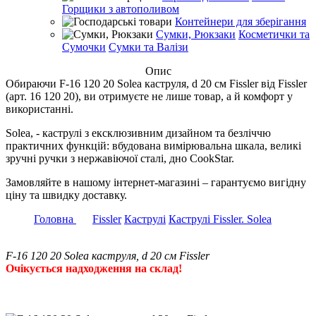
Горщики з автополивом
Контейнери для зберігання
Сумки, Рюкзаки
Косметички та
Сумочки
Сумки та Валізи
Опис
Обираючи F-16 120 20 Solea каструля, d 20 см Fissler від Fissler
(арт. 16 120 20), ви отримуєте не лише товар, а й комфорт у
використанні.
Solea, - каструлі з ексклюзивним дизайном та безліччю
практичних функцій: вбудована вимірювальна шкала, великі
зручні ручки з нержавіючої сталі, дно CookStar.
Замовляйте в нашому інтернет-магазині – гарантуємо вигідну
ціну та швидку доставку.
Головна
Fissler
Каструлі
Каструлі Fissler. Solea
F-16 120 20 Solea каструля, d 20 см Fissler
Очікується надходження на склад!