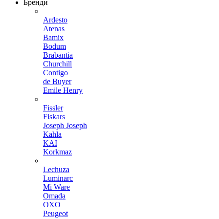
Бренди
Ardesto
Atenas
Bamix
Bodum
Brabantia
Churchill
Contigo
de Buyer
Emile Henry
Fissler
Fiskars
Joseph Joseph
Kahla
KAI
Korkmaz
Lechuza
Luminarc
Mi Ware
Omada
OXO
Peugeot