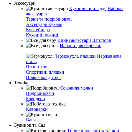
Аксесуари
Кухонне приладдя
Набори
аксесуарів
Терки та подрібнювачі
Аксесуари кухаря
Контейнера
Кухонні ножиці
Винні аксесуари
Штопори
Набори для барбекю
Термокухлі, пляшки
Нержавіюча
сталь
Пластикові
Спортивні пляшки
Пляшечки дитячі
Техніка
Соковижималки
Подрібнювачі
Блендери
Кавоварки
Ваги
Будинок та Сад
Горшки для квітів
Кашпо