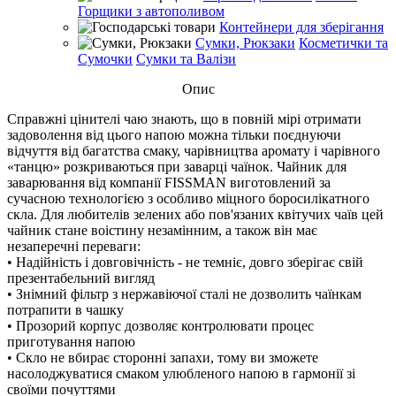
Горщики з автополивом
Контейнери для зберігання
Сумки, Рюкзаки
Косметички та
Сумочки
Сумки та Валізи
Опис
Справжні цінителі чаю знають, що в повній мірі отримати
задоволення від цього напою можна тільки поєднуючи
відчуття від багатства смаку, чарівництва аромату і чарівного
«танцю» розкриваються при заварці чаїнок. Чайник для
заварювання від компанії FISSMAN виготовлений за
сучасною технологією з особливо міцного боросилікатного
скла. Для любителів зелених або пов'язаних квітучих чаїв цей
чайник стане воістину незамінним, а також він має
незаперечні переваги:
• Надійність і довговічність - не темніє, довго зберігає свій
презентабельний вигляд
• Знімний фільтр з нержавіючої сталі не дозволить чаїнкам
потрапити в чашку
• Прозорий корпус дозволяє контролювати процес
приготування напою
• Скло не вбирає сторонні запахи, тому ви зможете
насолоджуватися смаком улюбленого напою в гармонії зі
своїми почуттями