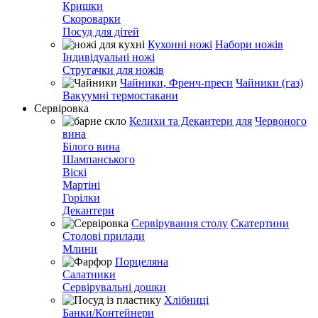
Кришки
Скороварки
Посуд для дітей
Кухонні ножі
Набори ножів
Індивідуальні ножі
Стругачки для ножів
Чайники, Френч-преси
Чайники (газ)
Вакуумні термостакани
Сервіровка
Келихи та Декантери для
Червоного
вина
Білого вина
Шампанського
Віскі
Мартіні
Горілки
Декантери
Сервірування столу
Скатертини
Столові прилади
Млини
Порцеляна
Салатники
Сервірувальні дошки
Хлібниці
Банки/Контейнери