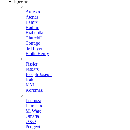
Бренди
Ardesto
Atenas
Bamix
Bodum
Brabantia
Churchill
Contigo
de Buyer
Emile Henry
Fissler
Fiskars
Joseph Joseph
Kahla
KAI
Korkmaz
Lechuza
Luminarc
Mi Ware
Omada
OXO
Peugeot