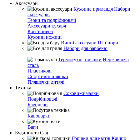
Аксесуари
Кухонне приладдя
Набори
аксесуарів
Терки та подрібнювачі
Аксесуари кухаря
Контейнера
Кухонні ножиці
Винні аксесуари
Штопори
Набори для барбекю
Термокухлі, пляшки
Нержавіюча
сталь
Пластикові
Спортивні пляшки
Пляшечки дитячі
Техніка
Соковижималки
Подрібнювачі
Блендери
Кавоварки
Ваги
Будинок та Сад
Горшки для квітів
Кашпо