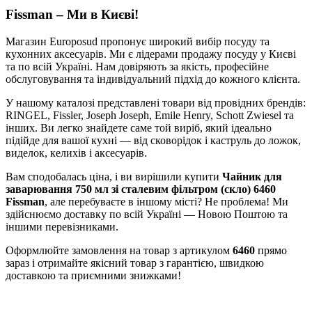
Fissman – Ми в Києві!
Магазин Europosud пропонує широкий вибір посуду та
кухонних аксесуарів. Ми є лідерами продажу посуду у Києві
та по всій Україні. Нам довіряють за якість, професійне
обслуговування та індивідуальний підхід до кожного клієнта.
У нашому каталозі представлені товари від провідних брендів:
RINGEL, Fissler, Joseph Joseph, Emile Henry, Schott Zwiesel та
інших. Ви легко знайдете саме той виріб, який ідеально
підійде для вашої кухні — від сковорідок і каструль до ложок,
виделок, келихів і аксесуарів.
Вам сподобалась ціна, і ви вирішили купити
Чайник для
заварювання 750 мл зі сталевим фільтром (скло) 6460
Fissman
, але перебуваєте в іншому місті? Не проблема! Ми
здійснюємо доставку по всій Україні — Новою Поштою та
іншими перевізниками.
Оформлюйте замовлення на товар з артикулом
6460
прямо
зараз і отримайте якісний товар з гарантією, швидкою
доставкою та приємними знижками!