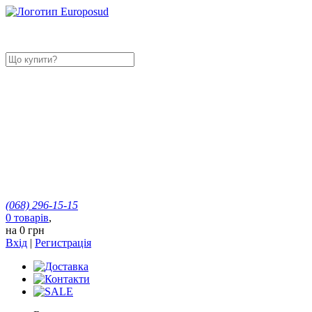
(068)
296-15-15
0
товарів
,
на
0 грн
Вхід
|
Регистрація