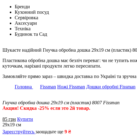
Бренди
Кухонний посуд
Сервіровка
Аксесуари
Техніка
Будинок та Сад
Шукаєте надійний Гнучка обробна дошка 29х19 см (пластик) 80
Пластикова обробна дошка має безліч переваг: чи не тупить но
куточкам, нарізані продукти легко пересипати.
Замовляйте прямо зараз – швидка доставка по Україні та зруч
Головна
Fissman
Ножі Fissman
Дошки обробні Fissman
Гнучка обробна дошка 29х19 см (пластик) 8007 Fissman
Акция! Скидка -25% если это 2й товар.
85
грн
Купити
29х19 см
Зареєструйтесь
заощадьте ще
9 ₴