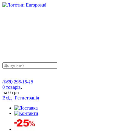
(068)
296-15-15
0
товарів
,
на
0 грн
Вхід
|
Регистрація