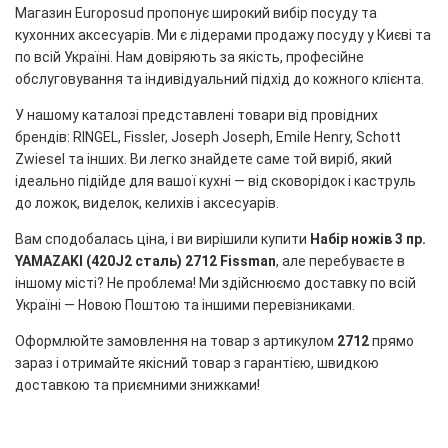
Магазин Europosud пропонує широкий вибір посуду та
кухонних аксесуарів. Ми є лідерами продажу посуду у Києві та
по всій Україні. Нам довіряють за якість, професійне
обслуговування та індивідуальний підхід до кожного клієнта.
У нашому каталозі представлені товари від провідних
брендів: RINGEL, Fissler, Joseph Joseph, Emile Henry, Schott
Zwiesel та інших. Ви легко знайдете саме той виріб, який
ідеально підійде для вашої кухні — від сковорідок і каструль
до ложок, виделок, келихів і аксесуарів.
Вам сподобалась ціна, і ви вирішили купити
Набір ножів 3 пр.
YAMAZAKI (420J2 сталь) 2712 Fissman
, але перебуваєте в
іншому місті? Не проблема! Ми здійснюємо доставку по всій
Україні — Новою Поштою та іншими перевізниками.
Оформлюйте замовлення на товар з артикулом
2712
прямо
зараз і отримайте якісний товар з гарантією, швидкою
доставкою та приємними знижками!