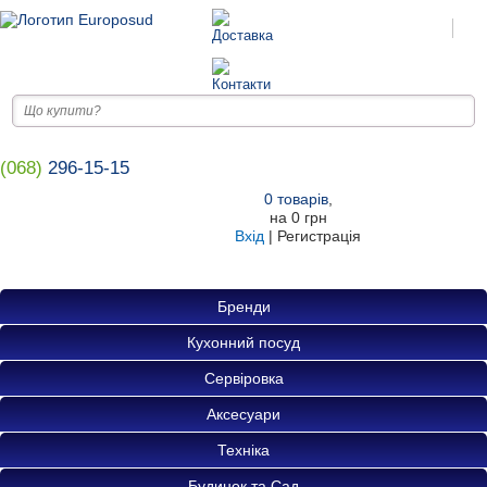
(068)
296-15-15
0
товарів
,
на
0 грн
Вхід
|
Регистрація
Бренди
Кухонний посуд
Сервіровка
Аксесуари
Техніка
Будинок та Сад