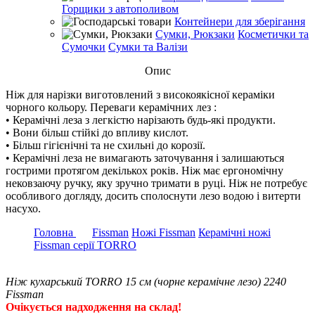
Горщики з автополивом
Контейнери для зберігання
Сумки, Рюкзаки
Косметички та
Сумочки
Сумки та Валізи
Опис
Ніж для нарізки виготовлений з високоякісної кераміки
чорного кольору. Переваги керамічних лез :
• Керамічні леза з легкістю нарізають будь-які продукти.
• Вони більш стійкі до впливу кислот.
• Більш гігієнічні та не схильні до корозії.
• Керамічні леза не вимагають заточування і залишаються
гострими протягом декількох років. Ніж має ергономічну
нековзаючу ручку, яку зручно тримати в руці. Ніж не потребує
особливого догляду, досить сполоснути лезо водою і витерти
насухо.
Головна
Fissman
Ножі Fissman
Керамічні ножі
Fissman серії TORRO
Ніж кухарський TORRO 15 см (чорне керамічне лезо) 2240
Fissman
Очікується надходження на склад!