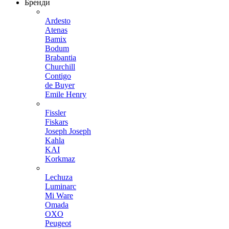
Бренди
Ardesto
Atenas
Bamix
Bodum
Brabantia
Churchill
Contigo
de Buyer
Emile Henry
Fissler
Fiskars
Joseph Joseph
Kahla
KAI
Korkmaz
Lechuza
Luminarc
Mi Ware
Omada
OXO
Peugeot