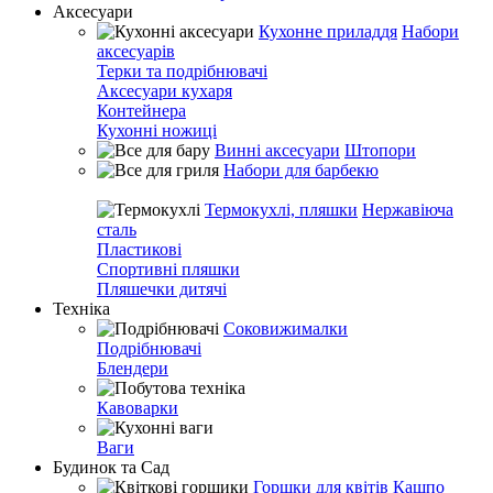
Аксесуари
Кухонне приладдя
Набори
аксесуарів
Терки та подрібнювачі
Аксесуари кухаря
Контейнера
Кухонні ножиці
Винні аксесуари
Штопори
Набори для барбекю
Термокухлі, пляшки
Нержавіюча
сталь
Пластикові
Спортивні пляшки
Пляшечки дитячі
Техніка
Соковижималки
Подрібнювачі
Блендери
Кавоварки
Ваги
Будинок та Сад
Горшки для квітів
Кашпо