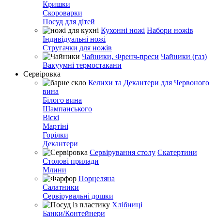
Кришки
Скороварки
Посуд для дітей
Кухонні ножі
Набори ножів
Індивідуальні ножі
Стругачки для ножів
Чайники, Френч-преси
Чайники (газ)
Вакуумні термостакани
Сервіровка
Келихи та Декантери для
Червоного
вина
Білого вина
Шампанського
Віскі
Мартіні
Горілки
Декантери
Сервірування столу
Скатертини
Столові прилади
Млини
Порцеляна
Салатники
Сервірувальні дошки
Хлібниці
Банки/Контейнери