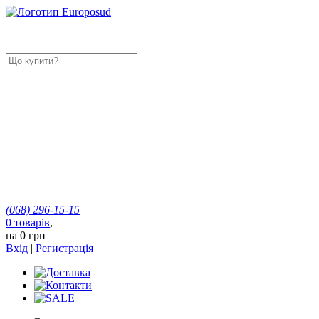
(068)
296-15-15
0
товарів
,
на
0 грн
Вхід
|
Регистрація