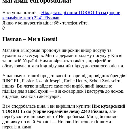
магазин europosud.ua!
Наступна позиція -
Ніж для нарізання TORRO 15 см (чорне
керамічне лезо) 2241 Fissman
Якщо у конкурентів ціна:
0
₴ - телефонуйте.
0
Fissman – Ми в Києві!
Магазин Europosud пропонує широкий вибір посуду та
кухонних аксесуарів. Ми є лідерами продажу посуду у Києві
та по всій Україні. Нам довіряють за якість, професійне
обслуговування та індивідуальний підхід до кожного клієнта.
У нашому каталозі представлені товари від провідних брендів:
RINGEL, Fissler, Joseph Joseph, Emile Henry, Schott Zwiesel та
інших. Ви легко знайдете саме той виріб, який ідеально
підійде для вашої кухні — від сковорідок і каструль до ложок,
виделок, келихів і аксесуарів.
Вам сподобалась ціна, і ви вирішили купити
Ніж кухарський
TORRO 15 см (чорне керамічне лезо) 2240 Fissman
, але
перебуваєте в іншому місті? Не проблема! Ми здійснюємо
доставку по всій Україні — Новою Поштою та іншими
перевізниками.