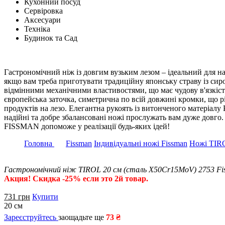
Кухонний посуд
Сервіровка
Аксесуари
Техніка
Будинок та Сад
Гастрономічний ніж із довгим вузьким лезом – ідеальний для н
якщо вам треба приготувати традиційну японську страву із сиро
відмінними механічними властивостями, що має чудову в'язкість
європейська заточка, симетрична по всій довжині кромки, що р
продуктів на лезо. Елегантна рукоять із витонченого матеріалу
надійні та добре збалансовані ножі прослужать вам дуже довго
FISSMAN допоможе у реалізації будь-яких ідей!
Головна
Fissman
Індивідуальні ножі Fissman
Ножі TIRO
Гастрономічний ніж TIROL 20 см (сталь X50Cr15MoV) 2753 Fi
Акция! Скидка -25% если это 2й товар.
731
грн
Купити
20 см
Зареєструйтесь
заощадьте ще
73 ₴