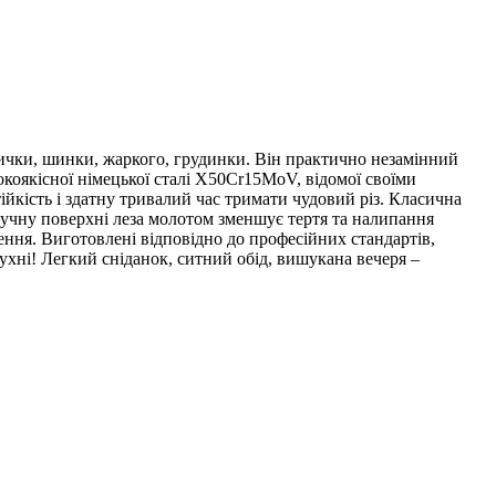
дички, шинки, жаркого, грудинки. Він практично незамінний
окоякісної німецької сталі X50Cr15MoV, відомої своїми
ійкість і здатну тривалий час тримати чудовий різ. Класична
ручну поверхні леза молотом зменшує тертя та налипання
ення. Виготовлені відповідно до професійних стандартів,
ухні! Легкий сніданок, ситний обід, вишукана вечеря –