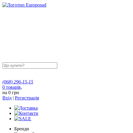
(068)
296-15-15
0
товарів
,
на
0 грн
Вхід
|
Регистрація
Бренди