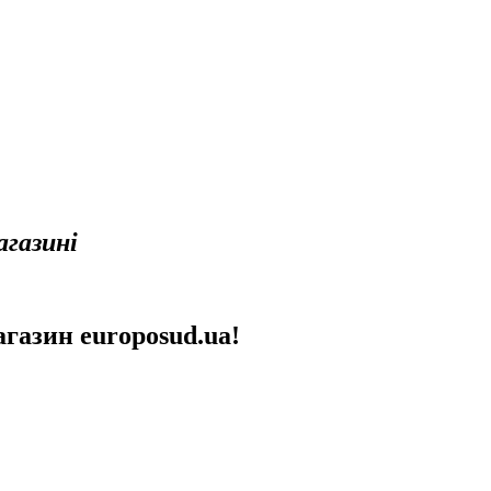
агазині
газин europosud.ua!