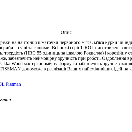
Опис
арізки на найтонші шматочки червоного м'яса, м'яса курки чи ін
ї риби – суші та сашими. Всі ножі серії TIROL виготовлені з вис
, твердість (HRC 55 одиниць за шкалою Роквелла) і корозійну ст
іже, забезпечить неймовірну зручність при роботі. Оздоблення в
 Pakka Wood має ергономічну форму та забезпечить зручне захопл
. FISSMAN допоможе в реалізації Ваших найсміливіших ідей на к
L Fissman
ssman