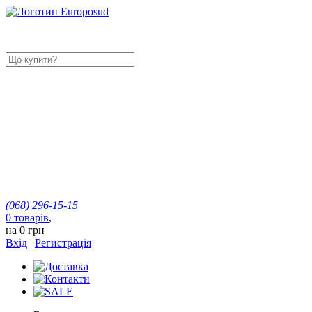
(068)
296-15-15
0
товарів
,
на
0 грн
Вхід
|
Регистрація