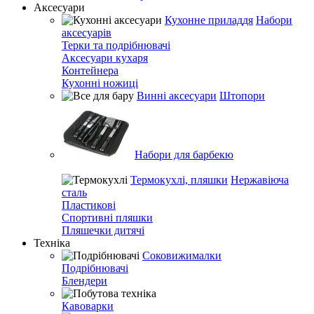
Аксесуари
Кухонне приладдя
Набори
аксесуарів
Терки та подрібнювачі
Аксесуари кухаря
Контейнера
Кухонні ножиці
Винні аксесуари
Штопори
Набори для барбекю
Термокухлі, пляшки
Нержавіюча
сталь
Пластикові
Спортивні пляшки
Пляшечки дитячі
Техніка
Соковижималки
Подрібнювачі
Блендери
Кавоварки