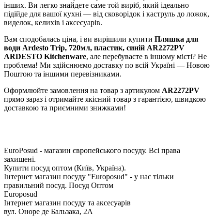
інших. Ви легко знайдете саме той виріб, який ідеально
підійде для вашої кухні — від сковорідок і каструль до ложок,
виделок, келихів і аксесуарів.
Вам сподобалась ціна, і ви вирішили купити
Пляшка для
води Ardesto Trip, 720мл, пластик, синій AR2272PV
ARDESTO Kitchenware
, але перебуваєте в іншому місті? Не
проблема! Ми здійснюємо доставку по всій Україні — Новою
Поштою та іншими перевізниками.
Оформлюйте замовлення на товар з артикулом
AR2272PV
прямо зараз і отримайте якісний товар з гарантією, швидкою
доставкою та приємними знижками!
EuroPosud
- магазин європейського посуду. Всі права
захищені.
Купити посуд оптом (Київ, Україна).
Інтернет магазин посуду "Europosud" - у нас тільки
правильний посуд. Посуд Оптом |
Europosud
Інтернет магазин посуду та аксесуарів
вул. Оноре де Бальзака, 2А