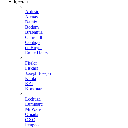
Бренди
Ardesto
Atenas
Bamix
Bodum
Brabantia
Churchill
Contigo
de Buyer
Emile Henry
Fissler
Fiskars
Joseph Joseph
Kahla
KAI
Korkmaz
Lechuza
Luminarc
Mi Ware
Omada
OXO
Peugeot