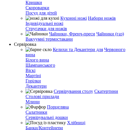
Кришки
Скороварки
Посуд для дітей
Кухонні ножі
Набори ножів
Індивідуальні ножі
Стругачки для ножів
Чайники, Френч-преси
Чайники (газ)
Вакуумні термостакани
Сервіровка
Келихи та Декантери для
Червоного
вина
Білого вина
Шампанського
Віскі
Мартіні
Горілки
Декантери
Сервірування столу
Скатертини
Столові прилади
Млини
Порцеляна
Салатники
Сервірувальні дошки
Хлібниці
Банки/Контейнери