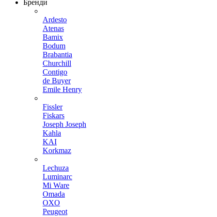
Бренди
Ardesto
Atenas
Bamix
Bodum
Brabantia
Churchill
Contigo
de Buyer
Emile Henry
Fissler
Fiskars
Joseph Joseph
Kahla
KAI
Korkmaz
Lechuza
Luminarc
Mi Ware
Omada
OXO
Peugeot