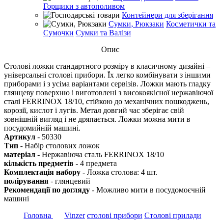
Горщики з автополивом
Контейнери для зберігання
Сумки, Рюкзаки
Косметички та
Сумочки
Сумки та Валізи
Опис
Столові ложки стандартного розміру в класичному дизайні –
універсальні столові прибори. Їх легко комбінувати з іншими
приборами і з усіма варіантами сервізів. Ложки мають гладку
глянцеву поверхню і виготовлені з високоякісної нержавіючої
сталі FERRINOX 18/10, стійкою до механічних пошкоджень,
корозії, кислот і лугів. Метал довгий час зберігає свій
зовнішній вигляд і не дряпається. Ложки можна мити в
посудомийній машині.
Артикул
- 50330
Тип
- Набір столових ложок
матеріал
- Нержавіюча сталь FERRINOX 18/10
кількість предметів
- 4 предмета
Комплектація набору
- Ложка столова: 4 шт.
полірування
- глянцевий
Рекомендації по догляду
- Можливо мити в посудомоєчній
машині
Головна
Vinzer
столові прибори
Столові прилади