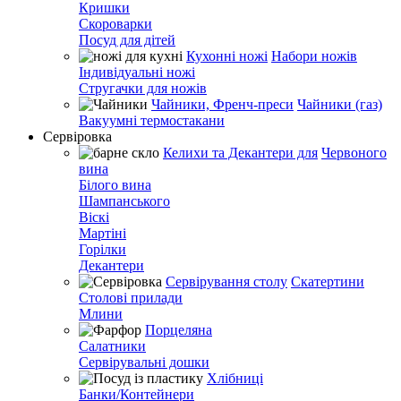
Кришки
Скороварки
Посуд для дітей
Кухонні ножі
Набори ножів
Індивідуальні ножі
Стругачки для ножів
Чайники, Френч-преси
Чайники (газ)
Вакуумні термостакани
Сервіровка
Келихи та Декантери для
Червоного
вина
Білого вина
Шампанського
Віскі
Мартіні
Горілки
Декантери
Сервірування столу
Скатертини
Столові прилади
Млини
Порцеляна
Салатники
Сервірувальні дошки
Хлібниці
Банки/Контейнери