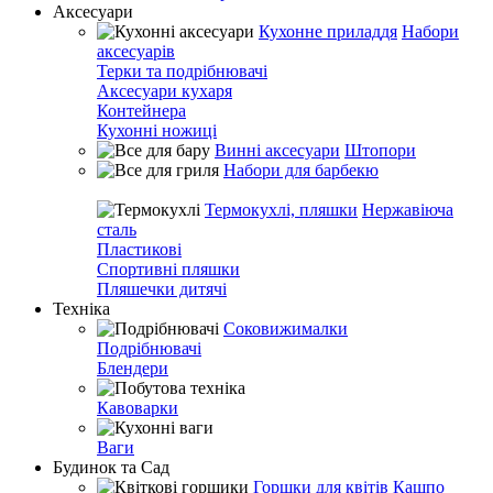
Аксесуари
Кухонне приладдя
Набори
аксесуарів
Терки та подрібнювачі
Аксесуари кухаря
Контейнера
Кухонні ножиці
Винні аксесуари
Штопори
Набори для барбекю
Термокухлі, пляшки
Нержавіюча
сталь
Пластикові
Спортивні пляшки
Пляшечки дитячі
Техніка
Соковижималки
Подрібнювачі
Блендери
Кавоварки
Ваги
Будинок та Сад
Горшки для квітів
Кашпо