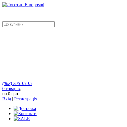
(068)
296-15-15
0
товарів
,
на
0 грн
Вхід
|
Регистрація