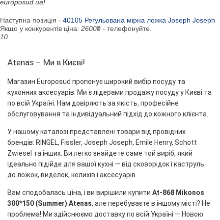
europosud.ua!
Наступна позиція -
40105 Регульована мірна ложка Joseph Joseph
Якщо у конкурентів ціна:
2600
₴ - телефонуйте.
10
Atenas – Ми в Києві!
Магазин Europosud пропонує широкий вибір посуду та
кухонних аксесуарів. Ми є лідерами продажу посуду у Києві та
по всій Україні. Нам довіряють за якість, професійне
обслуговування та індивідуальний підхід до кожного клієнта.
У нашому каталозі представлені товари від провідних
брендів: RINGEL, Fissler, Joseph Joseph, Emile Henry, Schott
Zwiesel та інших. Ви легко знайдете саме той виріб, який
ідеально підійде для вашої кухні — від сковорідок і каструль
до ложок, виделок, келихів і аксесуарів.
Вам сподобалась ціна, і ви вирішили купити
At-868 Mikonos
300*150 (Summer) Atenas
, але перебуваєте в іншому місті? Не
проблема! Ми здійснюємо доставку по всій Україні — Новою