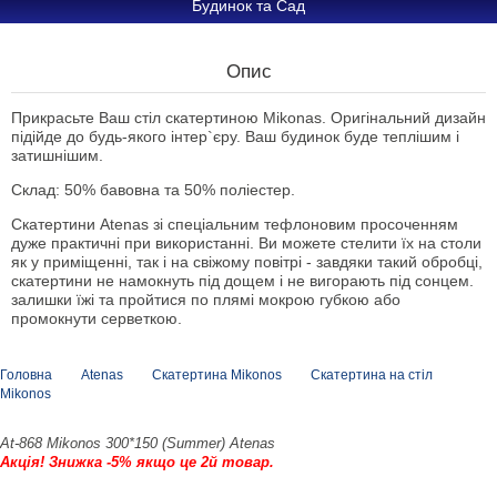
Будинок та Сад
Опис
Прикрасьте Ваш стіл скатертиною Mikonas. Оригінальний дизайн
підійде до будь-якого інтер`єру. Ваш будинок буде теплішим і
затишнішим.
Склад: 50% бавовна та 50% поліестер.
Скатертини Atenas зі спеціальним тефлоновим просоченням
дуже практичні при використанні. Ви можете стелити їх на столи
як у приміщенні, так і на свіжому повітрі - завдяки такий обробці,
скатертини не намокнуть під дощем і не вигорають під сонцем.
залишки їжі та пройтися по плямі мокрою губкою або
промокнути серветкою.
Головна
Atenas
Скатертина Mikonos
Скатертина на стіл
Mikonos
At-868 Mikonos 300*150 (Summer) Atenas
Акція! Знижка -5% якщо це 2й товар.