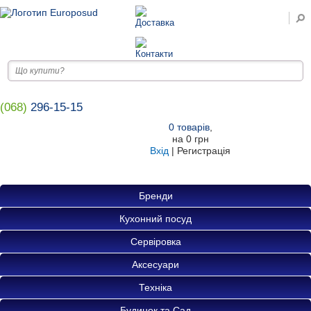
(068)
296-15-15
0
товарів
,
на
0 грн
Вхід
|
Регистрація
Бренди
Кухонний посуд
Сервіровка
Аксесуари
Техніка
Будинок та Сад