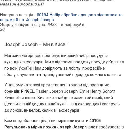
магазин europosud.ua!
Наступна позиція -
60194 Набір обробних дощок з підставкою та
ножами 6 пр. Joseph Joseph
Якщо у конкурентів ціна:
643
₴ - телефонуйте.
30
Joseph Joseph – Ми в Києві!
Магазин Europosud пропонує широкий вибір посуду та
кухонних аксесуарів. Ми є лідерами продажу посуду у Києві та
по всій Україні. Нам довіряють за якість, професійне
обслуговування та індивідуальний підхід до кожного клієнта.
У нашому каталозі представлені товари від провідних
брендів: RINGEL, Fissler, Joseph Joseph, Emile Henry, Schott
Zwiesel та інших. Ви легко знайдете саме той виріб, який
ідеально підійде для вашої кухні — від сковорідок і каструль
до ложок, виделок, келихів і аксесуарів.
Вам сподобалась ціна, і ви вирішили купити
40105
Регульована мірна ложка Joseph Joseph
, але перебуваєте в