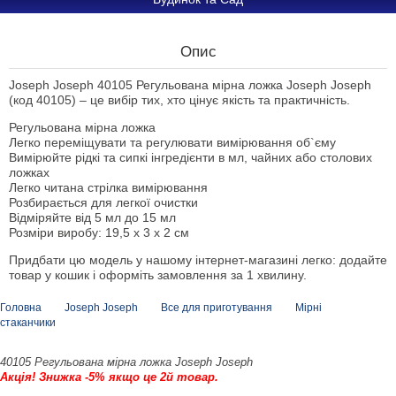
Опис
Joseph Joseph 40105 Регульована мірна ложка Joseph Joseph
(код 40105) – це вибір тих, хто цінує якість та практичність.
Регульована мірна ложка
Легко переміщувати та регулювати вимірювання об`єму
Вимірюйте рідкі та сипкі інгредієнти в мл, чайних або столових
ложках
Легко читана стрілка вимірювання
Розбирається для легкої очистки
Відміряйте від 5 мл до 15 мл
Розміри виробу: 19,5 х 3 х 2 см
Придбати цю модель у нашому інтернет-магазині легко: додайте
товар у кошик і оформіть замовлення за 1 хвилину.
Головна
Joseph Joseph
Все для приготування
Мірні
стаканчики
40105 Регульована мірна ложка Joseph Joseph
Акція! Знижка -5% якщо це 2й товар.