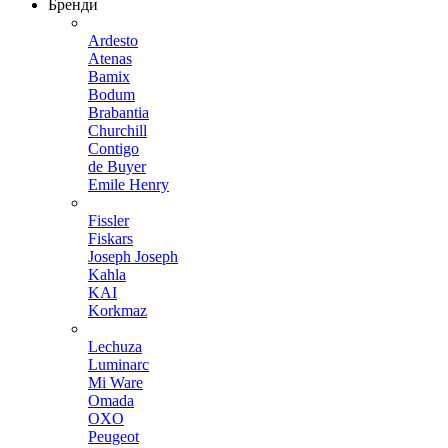
Бренди
Ardesto
Atenas
Bamix
Bodum
Brabantia
Churchill
Contigo
de Buyer
Emile Henry
Fissler
Fiskars
Joseph Joseph
Kahla
KAI
Korkmaz
Lechuza
Luminarc
Mi Ware
Omada
OXO
Peugeot