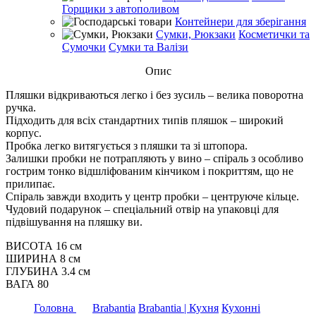
Горщики з автополивом
Контейнери для зберігання
Сумки, Рюкзаки
Косметички та
Сумочки
Сумки та Валізи
Опис
Пляшки відкриваються легко і без зусиль – велика поворотна
ручка.
Підходить для всіх стандартних типів пляшок – широкий
корпус.
Пробка легко витягується з пляшки та зі штопора.
Залишки пробки не потрапляють у вино – спіраль з особливо
гострим тонко відшліфованим кінчиком і покриттям, що не
прилипає.
Спіраль завжди входить у центр пробки – центруюче кільце.
Чудовий подарунок – спеціальний отвір на упаковці для
підвішування на пляшку ви.
ВИСОТА 16 см
ШИРИНА 8 см
ГЛУБИНА 3.4 см
ВАГА 80
Головна
Brabantia
Brabantia | Кухня
Кухонні