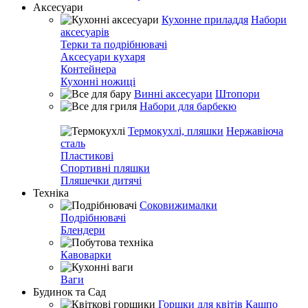
Аксесуари
Кухонне приладдя
Набори
аксесуарів
Терки та подрібнювачі
Аксесуари кухаря
Контейнера
Кухонні ножиці
Винні аксесуари
Штопори
Набори для барбекю
Термокухлі, пляшки
Нержавіюча
сталь
Пластикові
Спортивні пляшки
Пляшечки дитячі
Техніка
Соковижималки
Подрібнювачі
Блендери
Кавоварки
Ваги
Будинок та Сад
Горшки для квітів
Кашпо