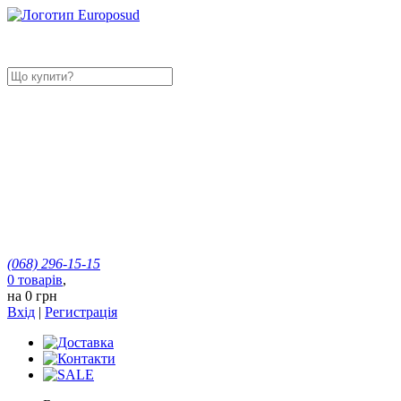
(068)
296-15-15
0
товарів
,
на
0 грн
Вхід
|
Регистрація