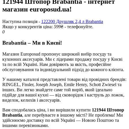
121944 Штопор Brabantia - інтернет
магазин europosud.ua!
Наступна позиція -
122200 Друшляк 2,4 л Brabantia
Якщо у конкурентів ціна:
599
₴ - телефонуйте.
0
Brabantia – Ми в Києві!
Магазин Europosud пропонує широкий вибір посуду та
кухонних аксесуарів. Ми є лідерами продажу посуду у Києві
та по всій Україні. Нам довіряють за якість, професійне
обслуговування та індивідуальний підхід до кожного клієнта.
У нашому каталозі представлені товари від провідних брендів:
RINGEL, Fissler, Joseph Joseph, Emile Henry, Schott Zwiesel та
інших. Ви легко знайдете саме той виріб, який ідеально
підійде для вашої кухні — від сковорідок і каструль до ложок,
виделок, келихів і аксесуарів.
Вам сподобалась ціна, і ви вирішили купити
121944 Штопор
Brabantia
, але перебуваєте в іншому місті? Не проблема! Ми
здійснюємо доставку по всій Україні — Новою Поштою та
іншими перевізниками.