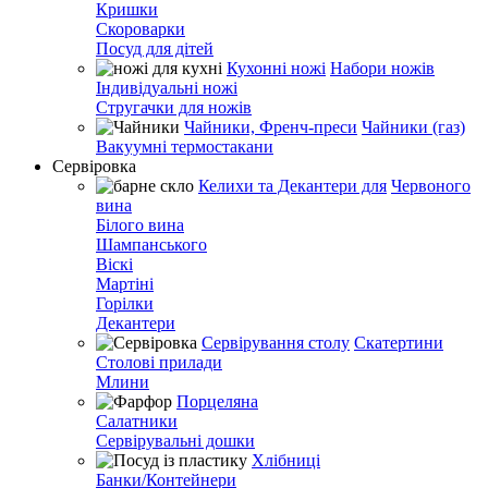
Кришки
Скороварки
Посуд для дітей
Кухонні ножі
Набори ножів
Індивідуальні ножі
Стругачки для ножів
Чайники, Френч-преси
Чайники (газ)
Вакуумні термостакани
Сервіровка
Келихи та Декантери для
Червоного
вина
Білого вина
Шампанського
Віскі
Мартіні
Горілки
Декантери
Сервірування столу
Скатертини
Столові прилади
Млини
Порцеляна
Салатники
Сервірувальні дошки
Хлібниці
Банки/Контейнери