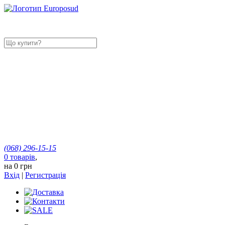
(068)
296-15-15
0
товарів
,
на
0 грн
Вхід
|
Регистрація