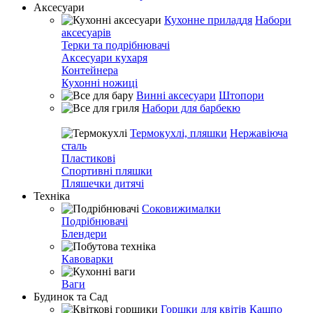
Аксесуари
Кухонне приладдя
Набори
аксесуарів
Терки та подрібнювачі
Аксесуари кухаря
Контейнера
Кухонні ножиці
Винні аксесуари
Штопори
Набори для барбекю
Термокухлі, пляшки
Нержавіюча
сталь
Пластикові
Спортивні пляшки
Пляшечки дитячі
Техніка
Соковижималки
Подрібнювачі
Блендери
Кавоварки
Ваги
Будинок та Сад
Горшки для квітів
Кашпо