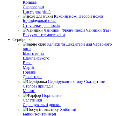
Кришки
Скороварки
Посуд для дітей
Кухонні ножі
Набори ножів
Індивідуальні ножі
Стругачки для ножів
Чайники, Френч-преси
Чайники (газ)
Вакуумні термостакани
Сервіровка
Келихи та Декантери для
Червоного
вина
Білого вина
Шампанського
Віскі
Мартіні
Горілки
Декантери
Сервірування столу
Скатертини
Столові прилади
Млини
Порцеляна
Салатники
Сервірувальні дошки
Хлібниці
Банки/Контейнери