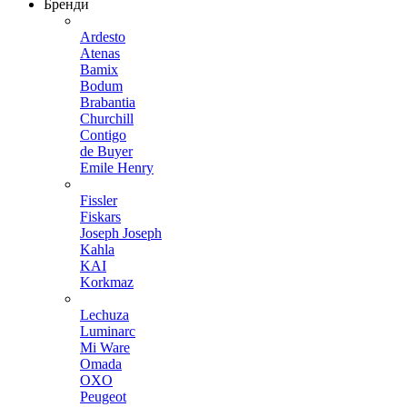
Бренди
Ardesto
Atenas
Bamix
Bodum
Brabantia
Churchill
Contigo
de Buyer
Emile Henry
Fissler
Fiskars
Joseph Joseph
Kahla
KAI
Korkmaz
Lechuza
Luminarc
Mi Ware
Omada
OXO
Peugeot