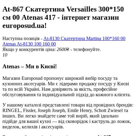
At-867 Скатертина Versailles 300*150
см 00 Atenas 417 - інтернет магазин
europosud.ua!
Наступна позиція -
At-8130 Скатертина Martina 100*160 00
Atenas At-8130 100 160 00
Якщо у конкурентів ціна:
2600
₴ - телефонуйте.
10
Atenas – Ми в Києві!
Магазин Europosud пропонує широкий вибір посуду та
кухонних аксесуарів. Ми є лідерами продажу посуду у Києві
та по всій Україні. Нам довіряють за якість, професійне
обслуговування та індивідуальний підхід до кожного клієнта.
У нашому каталозі представлені товари від провідних брендів:
RINGEL, Fissler, Joseph Joseph, Emile Henry, Schott Zwiesel та
інших. Ви легко знайдете саме той виріб, який ідеально
підійде для вашої кухні — від сковорідок і каструль до ложок,
виделок, келихів і аксесуарів.