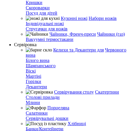
Кришки
Скороварки
Посуд для дітей
Кухонні ножі
Набори ножів
Індивідуальні ножі
Стругачки для ножів
Чайники, Френч-преси
Чайники (газ)
Вакуумні термостакани
Сервіровка
Келихи та Декантери для
Червоного
вина
Білого вина
Шампанського
Віскі
Мартіні
Горілки
Декантери
Сервірування столу
Скатертини
Столові прилади
Млини
Порцеляна
Салатники
Сервірувальні дошки
Хлібниці
Банки/Контейнери