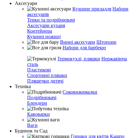
Аксесуари
Кухонне приладдя
Набори
аксесуарів
Терки та подрібнювачі
Аксесуари кухаря
Контейнера
Кухонні ножиці
Винні аксесуари
Штопори
Набори для барбекю
Термокухлі, пляшки
Нержавіюча
сталь
Пластикові
Спортивні пляшки
Пляшечки дитячі
Техніка
Соковижималки
Подрібнювачі
Блендери
Кавоварки
Ваги
Будинок та Сад
Горшки для квітів
Кашпо