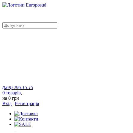
(068)
296-15-15
0
товарів
,
на
0 грн
Вхід
|
Регистрація