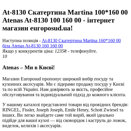
At-8130 Скатертина Martina 100*160 00
Atenas At-8130 100 160 00 - інтернет
магазин europosud.ua!
Наступна позиція -
At-8130 Скатертина Martina 160*160 00
біла Atenas At-8130 160 160 00
Якщо у конкурентів ціна:
1235
₴ - телефонуйте.
10
Atenas – Ми в Києві!
Магазин Europosud пропонує широкий вибір посуду та
кухонних аксесуарів. Ми є лідерами продажу посуду у Києві
та по всій Україні. Нам довіряють за якість, професійне
обслуговування та індивідуальний підхід до кожного клієнта.
У нашому каталозі представлені товари від провідних брендів:
RINGEL, Fissler, Joseph Joseph, Emile Henry, Schott Zwiesel та
інших. Ви легко знайдете саме той виріб, який ідеально
підійде для вашої кухні — від сковорідок і каструль до ложок,
виделок, келихів і аксесуарів.