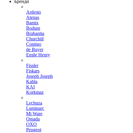
Бренди
Ardesto
Atenas
Bamix
Bodum
Brabantia
Churchill
Contigo
de Buyer
Emile Henry
Fissler
Fiskars
Joseph Joseph
Kahla
KAI
Korkmaz
Lechuza
Luminarc
Mi Ware
Omada
OXO
Peugeot