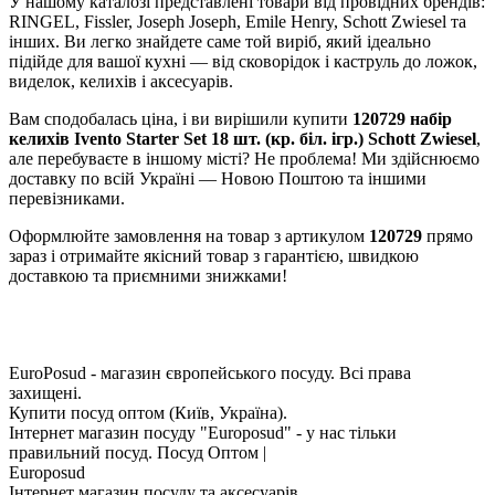
У нашому каталозі представлені товари від провідних брендів:
RINGEL, Fissler, Joseph Joseph, Emile Henry, Schott Zwiesel та
інших. Ви легко знайдете саме той виріб, який ідеально
підійде для вашої кухні — від сковорідок і каструль до ложок,
виделок, келихів і аксесуарів.
Вам сподобалась ціна, і ви вирішили купити
120729 набір
келихів Ivento Starter Set 18 шт. (кр. біл. ігр.) Schott Zwiesel
,
але перебуваєте в іншому місті? Не проблема! Ми здійснюємо
доставку по всій Україні — Новою Поштою та іншими
перевізниками.
Оформлюйте замовлення на товар з артикулом
120729
прямо
зараз і отримайте якісний товар з гарантією, швидкою
доставкою та приємними знижками!
EuroPosud
- магазин європейського посуду. Всі права
захищені.
Купити посуд оптом (Київ, Україна).
Інтернет магазин посуду "Europosud" - у нас тільки
правильний посуд. Посуд Оптом |
Europosud
Інтернет магазин посуду та аксесуарів