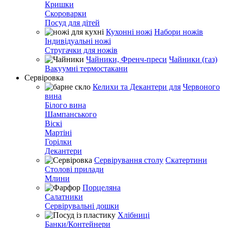
Кришки
Скороварки
Посуд для дітей
Кухонні ножі
Набори ножів
Індивідуальні ножі
Стругачки для ножів
Чайники, Френч-преси
Чайники (газ)
Вакуумні термостакани
Сервіровка
Келихи та Декантери для
Червоного
вина
Білого вина
Шампанського
Віскі
Мартіні
Горілки
Декантери
Сервірування столу
Скатертини
Столові прилади
Млини
Порцеляна
Салатники
Сервірувальні дошки
Хлібниці
Банки/Контейнери