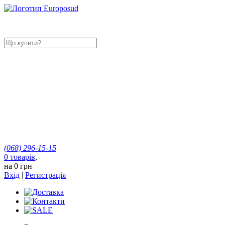
(068)
296-15-15
0
товарів
,
на
0 грн
Вхід
|
Регистрація