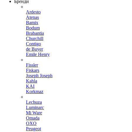
Бренди
Ardesto
Atenas
Bamix
Bodum
Brabantia
Churchill
Contigo
de Buyer
Emile Henry
Fissler
Fiskars
Joseph Joseph
Kahla
KAI
Korkmaz
Lechuza
Luminarc
Mi Ware
Omada
OXO
Peugeot