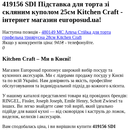
419156 SDI Підставка для торта зі
скляним куполом 25см Kitchen Craft -
інтернет магазин europosud.ua!
Наступна позиція -
480149 MC Artesa Стійка для торта
грифельна триярусна 28см Kitchen Craft
Якщо у конкурентів ціна:
941
₴ - телефонуйте.
0
Kitchen Craft – Ми в Києві!
Магазин Europosud пропонує широкий вибір посуду та
кухонних аксесуарів. Ми є лідерами продажу посуду у Києві
та по всій Україні. Нам довіряють за якість, професійне
обслуговування та індивідуальний підхід до кожного клієнта.
У нашому каталозі представлені товари від провідних брендів:
RINGEL, Fissler, Joseph Joseph, Emile Henry, Schott Zwiesel та
інших. Ви легко знайдете саме той виріб, який ідеально
підійде для вашої кухні — від сковорідок і каструль до ложок,
виделок, келихів і аксесуарів.
Вам сподобалась ціна, і ви вирішили купити
419156 SDI