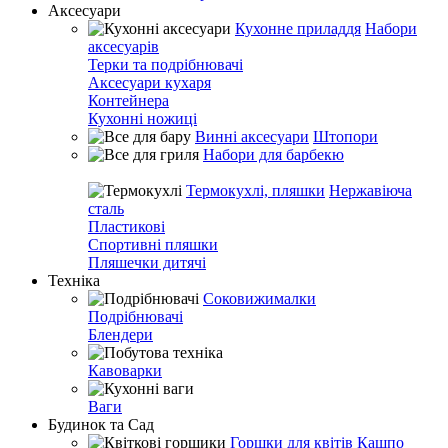
Аксесуари
Кухонне приладдя
Набори
аксесуарів
Терки та подрібнювачі
Аксесуари кухаря
Контейнера
Кухонні ножиці
Винні аксесуари
Штопори
Набори для барбекю
Термокухлі, пляшки
Нержавіюча
сталь
Пластикові
Спортивні пляшки
Пляшечки дитячі
Техніка
Соковижималки
Подрібнювачі
Блендери
Кавоварки
Ваги
Будинок та Сад
Горшки для квітів
Кашпо