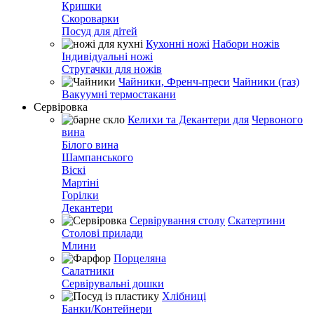
Кришки
Скороварки
Посуд для дітей
Кухонні ножі
Набори ножів
Індивідуальні ножі
Стругачки для ножів
Чайники, Френч-преси
Чайники (газ)
Вакуумні термостакани
Сервіровка
Келихи та Декантери для
Червоного
вина
Білого вина
Шампанського
Віскі
Мартіні
Горілки
Декантери
Сервірування столу
Скатертини
Столові прилади
Млини
Порцеляна
Салатники
Сервірувальні дошки
Хлібниці
Банки/Контейнери