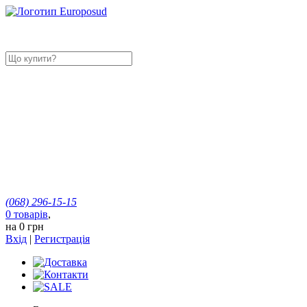
(068)
296-15-15
0
товарів
,
на
0 грн
Вхід
|
Регистрація