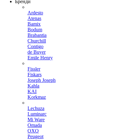
Бренди
Ardesto
Atenas
Bamix
Bodum
Brabantia
Churchill
Contigo
de Buyer
Emile Henry
Fissler
Fiskars
Joseph Joseph
Kahla
KAI
Korkmaz
Lechuza
Luminarc
Mi Ware
Omada
OXO
Peugeot