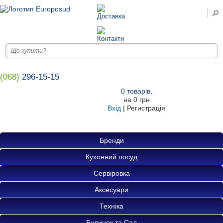
(068)
296-15-15
0
товарів
,
на
0 грн
Вхід
|
Регистрація
Бренди
Кухонний посуд
Сервіровка
Аксесуари
Техніка
Будинок та Сад