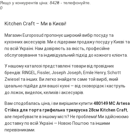
Якщо у конкурентів ціна:
842
₴ - телефонуйте.
0
Kitchen Craft – Ми в Києві!
Магазин Europosud пропонує широкий вибір посуду та
кухонних аксесуарів. Ми є лідерами продажу посуду у Києві та
по всій Україні. Нам довіряють за якість, професійне
обслуговування та індивідуальний підхід до кожного клієнта.
У нашому каталозі представлені товари від провідних
брендів: RINGEL, Fissler, Joseph Joseph, Emile Henry, Schott
Zwiesel та інших. Ви легко знайдете саме той виріб, який
ідеально підійде для вашої кухні — від сковорідок і каструль
до ложок, виделок, келихів і аксесуарів.
Вам сподобалась ціна, і ви вирішили купити
480149 MC Artesa
Стійка для торта грифельна триярусна 28см Kitchen Craft
,
але перебуваєте в іншому місті? Не проблема! Ми здійснюємо
доставку по всій Україні — Новою Поштою та іншими
перевізниками.