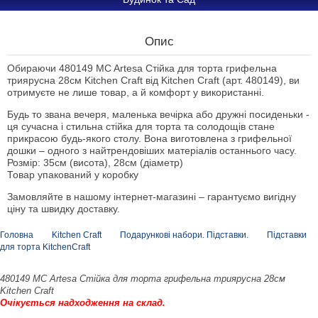
Опис
Обираючи 480149 MC Artesa Стійка для торта грифельна
триярусна 28см Kitchen Craft від Kitchen Craft (арт. 480149), ви
отримуєте не лише товар, а й комфорт у використанні.
Будь то звана вечеря, маленька вечірка або дружні посиденьки -
ця сучасна і стильна стійка для торта та солодощів стане
прикрасою будь-якого столу. Вона виготовлена з грифельної
дошки – одного з найтрендовіших матеріалів останнього часу.
Розмір: 35см (висота), 28см (діаметр)
Товар упакований у коробку
Замовляйте в нашому інтернет-магазині – гарантуємо вигідну
ціну та швидку доставку.
Головна
Kitchen Craft
Подарункові набори. Підставки.
Підставки
для торта KitchenCraft
480149 MC Artesa Стійка для торта грифельна триярусна 28см
Kitchen Craft
Очікується надходження на склад.