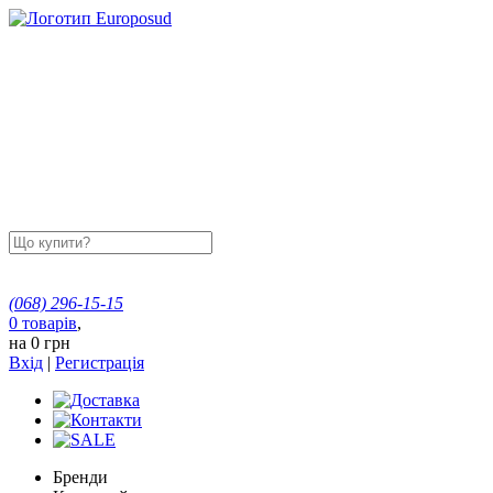
(068)
296-15-15
0
товарів
,
на
0 грн
Вхід
|
Регистрація
Бренди