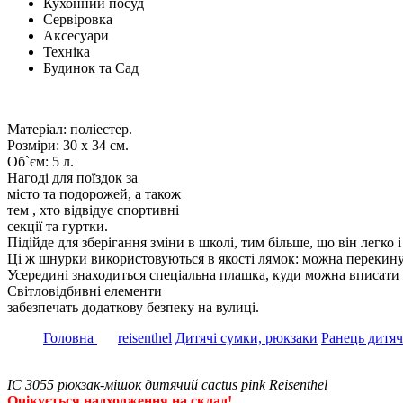
Кухонний посуд
Сервіровка
Аксесуари
Техніка
Будинок та Сад
Матеріал: поліестер.
Розміри: 30 х 34 см.
Об`єм: 5 л.
Нагоді для поїздок за
місто та подорожей, а також
тем , хто відвідує спортивні
секції та гуртки.
Підійде для зберігання зміни в школі, тим більше, що він легко
Ці ж шнурки використовуються в якості лямок: можна перекинути
Усередині знаходиться спеціальна плашка, куди можна вписати 
Світловідбивні елементи
забезпечать додаткову безпеку на вулиці.
Головна
reisenthel
Дитячі сумки, рюкзаки
Ранець дитяч
IC 3055 рюкзак-мішок дитячий cactus pink Reisenthel
Очікується надходження на склад!