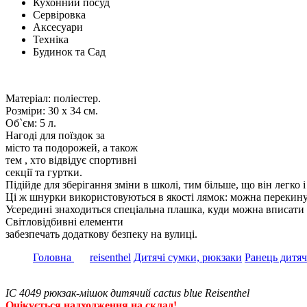
Кухонний посуд
Сервіровка
Аксесуари
Техніка
Будинок та Сад
Матеріал: поліестер.
Розміри: 30 х 34 см.
Об`єм: 5 л.
Нагоді для поїздок за
місто та подорожей, а також
тем , хто відвідує спортивні
секції та гуртки.
Підійде для зберігання зміни в школі, тим більше, що він легко
Ці ж шнурки використовуються в якості лямок: можна перекинути
Усередині знаходиться спеціальна плашка, куди можна вписати 
Світловідбивні елементи
забезпечать додаткову безпеку на вулиці.
Головна
reisenthel
Дитячі сумки, рюкзаки
Ранець дитяч
IC 4049 рюкзак-мішок дитячий cactus blue Reisenthel
Очікується надходження на склад!