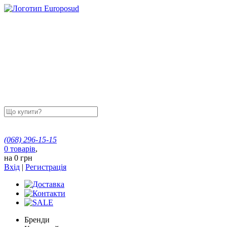
(068)
296-15-15
0
товарів
,
на
0 грн
Вхід
|
Регистрація
Бренди