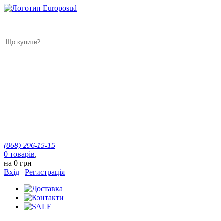
(068)
296-15-15
0
товарів
,
на
0 грн
Вхід
|
Регистрація