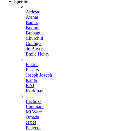
Бренди
Ardesto
Atenas
Bamix
Bodum
Brabantia
Churchill
Contigo
de Buyer
Emile Henry
Fissler
Fiskars
Joseph Joseph
Kahla
KAI
Korkmaz
Lechuza
Luminarc
Mi Ware
Omada
OXO
Peugeot