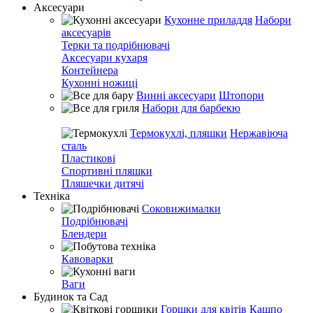
Аксесуари
Кухонне приладдя
Набори
аксесуарів
Терки та подрібнювачі
Аксесуари кухаря
Контейнера
Кухонні ножиці
Винні аксесуари
Штопори
Набори для барбекю
Термокухлі, пляшки
Нержавіюча
сталь
Пластикові
Спортивні пляшки
Пляшечки дитячі
Техніка
Соковижималки
Подрібнювачі
Блендери
Кавоварки
Ваги
Будинок та Сад
Горшки для квітів
Кашпо