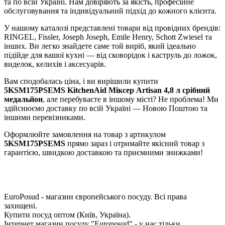
та по всій Україні. Нам довіряють за якість, професійне
обслуговування та індивідуальний підхід до кожного клієнта.
У нашому каталозі представлені товари від провідних брендів:
RINGEL, Fissler, Joseph Joseph, Emile Henry, Schott Zwiesel та
інших. Ви легко знайдете саме той виріб, який ідеально
підійде для вашої кухні — від сковорідок і каструль до ложок,
виделок, келихів і аксесуарів.
Вам сподобалась ціна, і ви вирішили купити
5KSM175PSEMS KitchenAid Міксер Artisan 4,8 л срібний
медальйон
, але перебуваєте в іншому місті? Не проблема! Ми
здійснюємо доставку по всій Україні — Новою Поштою та
іншими перевізниками.
Оформлюйте замовлення на товар з артикулом
5KSM175PSEMS
прямо зараз і отримайте якісний товар з
гарантією, швидкою доставкою та приємними знижками!
EuroPosud
- магазин європейського посуду. Всі права
захищені.
Купити посуд оптом (Київ, Україна).
Інтернет магазин посуду "Europosud" - у нас тільки