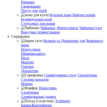
Кришки
Скороварки
Посуд для дітей
Кухонні ножі
Набори ножів
Індивідуальні ножі
Стругачки для ножів
Чайники, Френч-преси
Чайники (газ)
Вакуумні термостакани
Сервіровка
Келихи та Декантери для
Червоного
вина
Білого вина
Шампанського
Віскі
Мартіні
Горілки
Декантери
Сервірування столу
Скатертини
Столові прилади
Млини
Порцеляна
Салатники
Сервірувальні дошки
Хлібниці
Банки/Контейнери