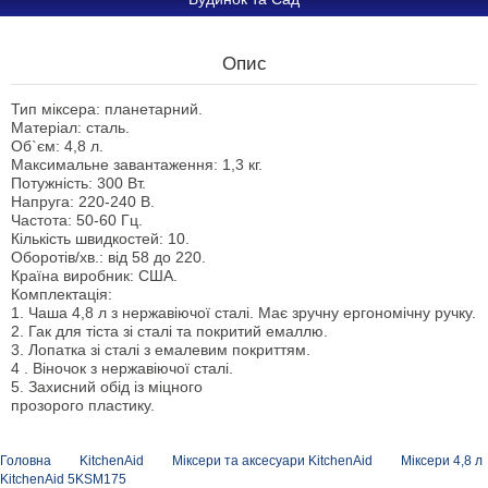
Опис
Тип міксера: планетарний.
Матеріал: сталь.
Об`єм: 4,8 л.
Максимальне завантаження: 1,3 кг.
Потужність: 300 Вт.
Напруга: 220-240 В.
Частота: 50-60 Гц.
Кількість швидкостей: 10.
Оборотів/хв.: від 58 до 220.
Країна виробник: США.
Комплектація:
1. Чаша 4,8 л з нержавіючої сталі. Має зручну ергономічну ручку.
2. Гак для тіста зі сталі та покритий емаллю.
3. Лопатка зі сталі з емалевим покриттям.
4 . Віночок з нержавіючої сталі.
5. Захисний обід із міцного
прозорого пластику.
Головна
KitchenAid
Міксери та аксесуари KitchenAid
Міксери 4,8 л
KitchenAid 5KSM175