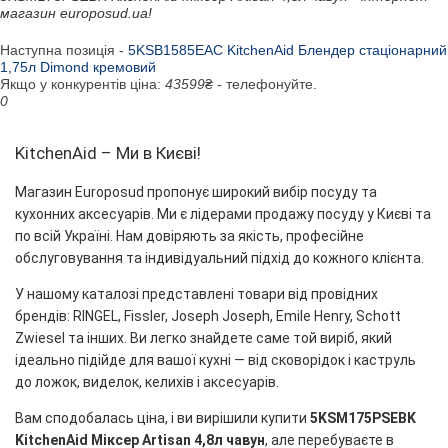
магазин europosud.ua!
Наступна позиція -
5KSB1585EAC KitchenAid Блендер стаціонарний
1,75л Dimond кремовий
Якщо у конкурентів ціна:
43599
₴ - телефонуйте.
0
KitchenAid – Ми в Києві!
Магазин Europosud пропонує широкий вибір посуду та
кухонних аксесуарів. Ми є лідерами продажу посуду у Києві та
по всій Україні. Нам довіряють за якість, професійне
обслуговування та індивідуальний підхід до кожного клієнта.
У нашому каталозі представлені товари від провідних
брендів: RINGEL, Fissler, Joseph Joseph, Emile Henry, Schott
Zwiesel та інших. Ви легко знайдете саме той виріб, який
ідеально підійде для вашої кухні — від сковорідок і каструль
до ложок, виделок, келихів і аксесуарів.
Вам сподобалась ціна, і ви вирішили купити
5KSM175PSEBK
KitchenAid Міксер Artisan 4,8л чавун
, але перебуваєте в