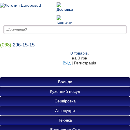
(068)
296-15-15
0
товарів
,
на
0 грн
Вхід
|
Регистрація
Бренди
Кухонний посуд
Сервіровка
Аксесуари
Техніка
Будинок та Сад