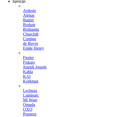
Бренди
Ardesto
Atenas
Bamix
Bodum
Brabantia
Churchill
Contigo
de Buyer
Emile Henry
Fissler
Fiskars
Joseph Joseph
Kahla
KAI
Korkmaz
Lechuza
Luminarc
Mi Ware
Omada
OXO
Peugeot