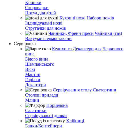
Кришки
Скороварки
Посуд для дітей
Кухонні ножі
Набори ножів
Індивідуальні ножі
Стругачки для ножів
Чайники, Френч-преси
Чайники (газ)
Вакуумні термостакани
Сервіровка
Келихи та Декантери для
Червоного
вина
Білого вина
Шампанського
Віскі
Мартіні
Горілки
Декантери
Сервірування столу
Скатертини
Столові прилади
Млини
Порцеляна
Салатники
Сервірувальні дошки
Хлібниці
Банки/Контейнери