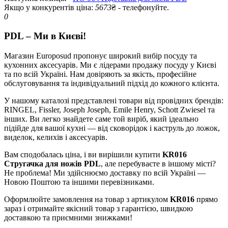
Якщо у конкурентів ціна:
5673
₴ - телефонуйте.
0
PDL – Ми в Києві!
Магазин Europosud пропонує широкий вибір посуду та
кухонних аксесуарів. Ми є лідерами продажу посуду у Києві
та по всій Україні. Нам довіряють за якість, професійне
обслуговування та індивідуальний підхід до кожного клієнта.
У нашому каталозі представлені товари від провідних брендів:
RINGEL, Fissler, Joseph Joseph, Emile Henry, Schott Zwiesel та
інших. Ви легко знайдете саме той виріб, який ідеально
підійде для вашої кухні — від сковорідок і каструль до ложок,
виделок, келихів і аксесуарів.
Вам сподобалась ціна, і ви вирішили купити
KR016
Стругачка для ножів PDL
, але перебуваєте в іншому місті?
Не проблема! Ми здійснюємо доставку по всій Україні —
Новою Поштою та іншими перевізниками.
Оформлюйте замовлення на товар з артикулом
KR016
прямо
зараз і отримайте якісний товар з гарантією, швидкою
доставкою та приємними знижками!