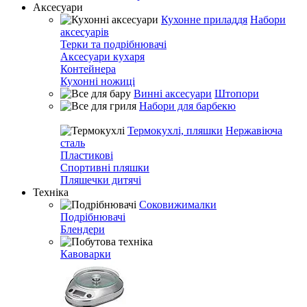
Аксесуари
Кухонне приладдя
Набори
аксесуарів
Терки та подрібнювачі
Аксесуари кухаря
Контейнера
Кухонні ножиці
Винні аксесуари
Штопори
Набори для барбекю
Термокухлі, пляшки
Нержавіюча
сталь
Пластикові
Спортивні пляшки
Пляшечки дитячі
Техніка
Соковижималки
Подрібнювачі
Блендери
Кавоварки