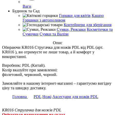
Ваги
Будинок та Сад
Горшки для квітів
Кашпо
Горщики з автополивом
Контейнери для зберігання
Сумки, Рюкзаки
Косметички та
Сумочки
Сумки та Валізи
Опис
Обираючи KR016 Стругачка для ножів PDL від PDL (арт.
KR016 ), ви отримуєте не лише товар, а й комфорт у
використанні.
Виробник: PDL (Китай).
Колір вказуйте при замовленні:
фіолетовий, червоний, чорний.
Замовляйте в нашому інтернет-магазині – гарантуємо вигідну
ціну та швидку доставку.
Головна
PDL
Ножі
Аксесуари для ножів PDL
KR016 Стругачка для ножів PDL
Очікується надходження на склад.