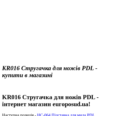
KR016 Стругачка для ножів PDL -
купити в магазині
KR016 Стругачка для ножів PDL -
інтернет магазин europosud.ua!
Наступна позиція -
HC-064 Підставка для мила PDL