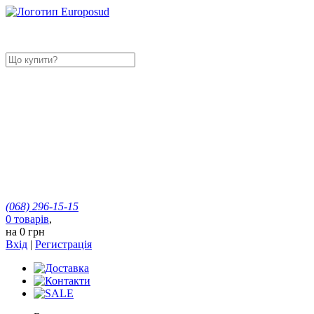
(068)
296-15-15
0
товарів
,
на
0 грн
Вхід
|
Регистрація