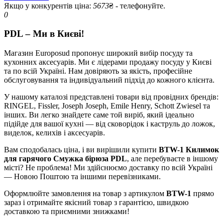
Якщо у конкурентів ціна:
5673
₴ - телефонуйте.
0
PDL – Ми в Києві!
Магазин Europosud пропонує широкий вибір посуду та
кухонних аксесуарів. Ми є лідерами продажу посуду у Києві
та по всій Україні. Нам довіряють за якість, професійне
обслуговування та індивідуальний підхід до кожного клієнта.
У нашому каталозі представлені товари від провідних брендів:
RINGEL, Fissler, Joseph Joseph, Emile Henry, Schott Zwiesel та
інших. Ви легко знайдете саме той виріб, який ідеально
підійде для вашої кухні — від сковорідок і каструль до ложок,
виделок, келихів і аксесуарів.
Вам сподобалась ціна, і ви вирішили купити
BTW-1 Килимок
для гарячого Смужка бірюза PDL
, але перебуваєте в іншому
місті? Не проблема! Ми здійснюємо доставку по всій Україні
— Новою Поштою та іншими перевізниками.
Оформлюйте замовлення на товар з артикулом
BTW-1
прямо
зараз і отримайте якісний товар з гарантією, швидкою
доставкою та приємними знижками!