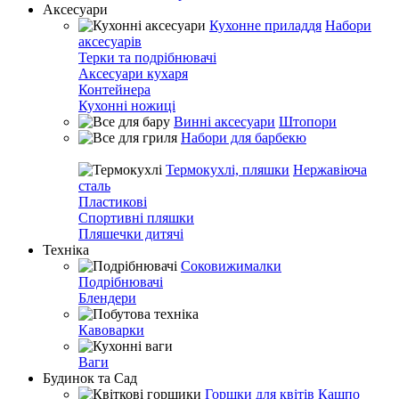
Аксесуари
Кухонне приладдя
Набори
аксесуарів
Терки та подрібнювачі
Аксесуари кухаря
Контейнера
Кухонні ножиці
Винні аксесуари
Штопори
Набори для барбекю
Термокухлі, пляшки
Нержавіюча
сталь
Пластикові
Спортивні пляшки
Пляшечки дитячі
Техніка
Соковижималки
Подрібнювачі
Блендери
Кавоварки
Ваги
Будинок та Сад
Горшки для квітів
Кашпо