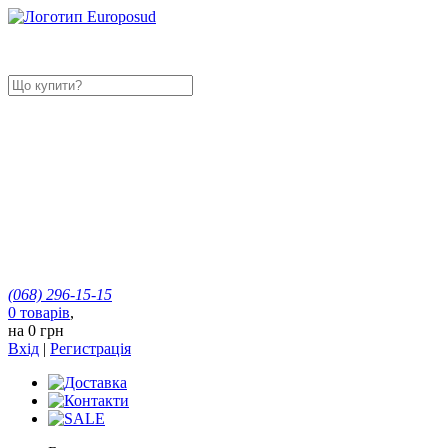
(068)
296-15-15
0
товарів
,
на
0 грн
Вхід
|
Регистрація