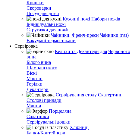
Кришки
Скороварки
Посуд для дітей
Кухонні ножі
Набори ножів
Індивідуальні ножі
Стругачки для ножів
Чайники, Френч-преси
Чайники (газ)
Вакуумні термостакани
Сервіровка
Келихи та Декантери для
Червоного
вина
Білого вина
Шампанського
Віскі
Мартіні
Горілки
Декантери
Сервірування столу
Скатертини
Столові прилади
Млини
Порцеляна
Салатники
Сервірувальні дошки
Хлібниці
Банки/Контейнери