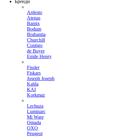
Бренди
Ardesto
Atenas
Bamix
Bodum
Brabantia
Churchill
Contigo
de Buyer
Emile Henry
Fissler
Fiskars
Joseph Joseph
Kahla
KAI
Korkmaz
Lechuza
Luminarc
Mi Ware
Omada
OXO
Peugeot