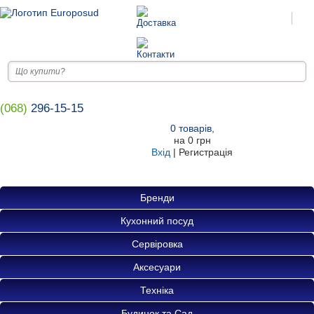
(068)
296-15-15
0
товарів
,
на
0 грн
Вхід
|
Регистрація
Бренди
Кухонний посуд
Сервіровка
Аксесуари
Техніка
Будинок та Сад