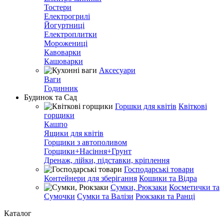
Тостери
Електрогрилі
Йогуртниці
Електроплитки
Морожениці
Кавоварки
Кашоварки
Аксесуари
Ваги
Годинник
Будинок та Сад
Горшки для квітів
Квіткові
горщики
Кашпо
Ящики для квітів
Горщики з автополивом
Горщики+Насіння+Грунт
Дренаж, лійки, підставки, кріплення
Господарські товари
Контейнери для зберігання
Кошики та Відра
Сумки, Рюкзаки
Косметички та
Сумочки
Сумки та Валізи
Рюкзаки та Ранці
Каталог