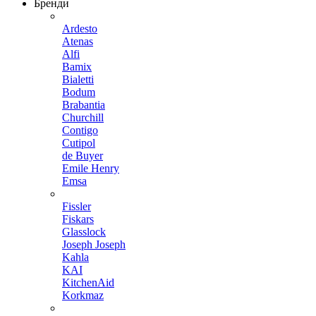
Бренди
Ardesto
Atenas
Alfi
Bamix
Bialetti
Bodum
Brabantia
Churchill
Contigo
Cutipol
de Buyer
Emile Henry
Emsa
Fissler
Fiskars
Glasslock
Joseph Joseph
Kahla
KAI
KitchenAid
Korkmaz