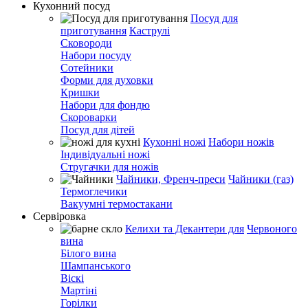
Кухонний посуд
Посуд для
приготування
Каструлі
Сковороди
Набори посуду
Сотейники
Форми для духовки
Кришки
Набори для фондю
Скороварки
Посуд для дітей
Кухонні ножі
Набори ножів
Індивідуальні ножі
Стругачки для ножів
Чайники, Френч-преси
Чайники (газ)
Термоглечики
Вакуумні термостакани
Сервіровка
Келихи та Декантери для
Червоного
вина
Білого вина
Шампанського
Віскі
Мартіні
Горілки