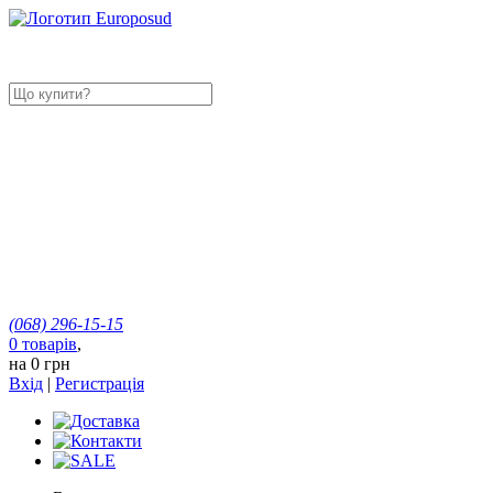
(068)
296-15-15
0
товарів
,
на
0 грн
Вхід
|
Регистрація