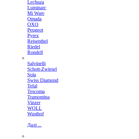
Lechuza
Luminarc
Mi Ware
Omada
OXO
Peugeot
Pyrex
Reisenthel
Riedel
Rondell
Salvinelli
Schott-Zwiesel
Sola
Swiss Diamond
Tefal
Tescoma
Tramontina
Vinzer
WOLL
Wusthof
Далі ...