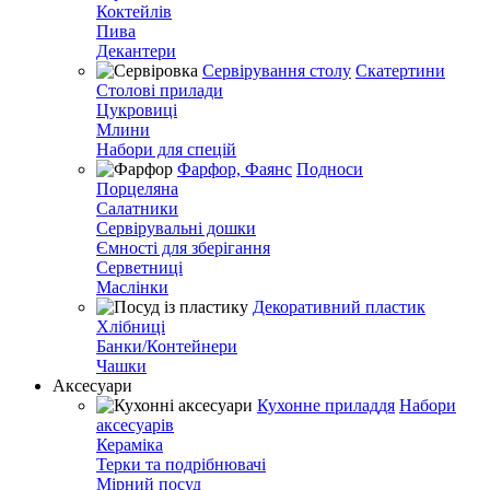
Коктейлів
Пива
Декантери
Сервірування столу
Скатертини
Столові прилади
Цукровиці
Млини
Набори для спецій
Фарфор, Фаянс
Подноси
Порцеляна
Салатники
Сервірувальні дошки
Ємності для зберігання
Серветниці
Маслінки
Декоративний пластик
Хлібниці
Банки/Контейнери
Чашки
Аксесуари
Кухонне приладдя
Набори
аксесуарів
Кераміка
Терки та подрібнювачі
Мірний посуд