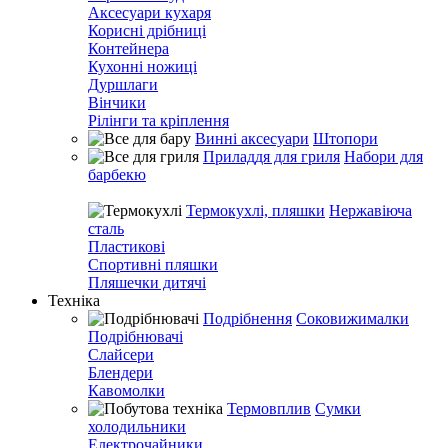
Аксесуари кухаря
Корисні дрібниці
Контейнера
Кухонні ножиці
Дуршлаги
Вінчики
Рілінги та кріплення
Винні аксесуари
Штопори
Приладдя для гриля
Набори для
барбекю
Термокухлі, пляшки
Нержавіюча
сталь
Пластикові
Спортивні пляшки
Пляшечки дитячі
Техніка
Подрібнення
Соковижималки
Подрібнювачі
Слайсери
Блендери
Кавомолки
Термовплив
Сумки
холодильники
Електрочайники